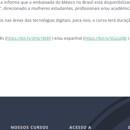
 informa que a embaixada do México no Brasil está disponibiliza
e”, direcionado a mulheres estudantes, profissionais e/ou acadêm
s nas áreas das tecnologias digitais, para isso, o curso terá duraç
ês (
https://bit.ly/3m61M49
) e/ou espanhol (
https://bit.ly/3G2uQBj
)
NOSSOS CURSOS
ACESSO A