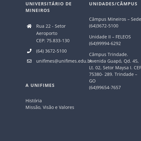
UNIVERSITÁRIO DE
UNIDADES/CÂMPUS
MINEIROS
Câmpus Mineiros – Sed
(64)3672-5100
Rua 22 - Setor
Aeroporto
Unidade II – FELEOS
CEP: 75.833-130
(64)99994-6292
(64) 3672-5100
Câmpus Trindade.
Avenida Guapó, Qd. 45,
unifimes@unifimes.edu.br
Lt. 02, Setor Maysa I. CE
75380- 289. Trindade –
GO
A UNIFIMES
(64)99654-7657
História
Missão, Visão e Valores