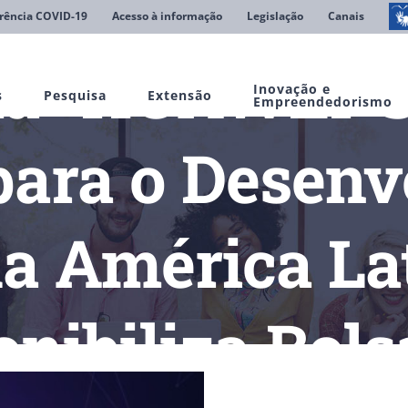
rência COVID-19
Acesso à informação
Legislação
Canais
a “HUAWEI-S
Inovação e
s
Pesquisa
Extensão
Empreendedorismo
para o Desen
da América La
onibiliza Bols
000 Talentos para o Desenvolvimento Digital da América Latina 