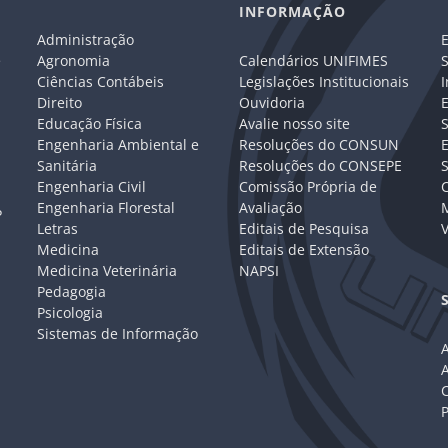
INFORMAÇÃO
Administração
E
e
Agronomia
Calendários UNIFIMES
S
Ciências Contábeis
Legislações Institucionais
I
Direito
Ouvidoria
E
Educação Física
Avalie nosso site
S
Engenharia Ambiental e
Resoluções do CONSUN
Sanitária
Resoluções do CONSEPE
Engenharia Civil
Comissão Própria de
C
Engenharia Florestal
Avaliação
P
Letras
Editais de Pesquisa
V
Medicina
Editais de Extensão
Medicina Veterinária
NAPSI
Pedagogia
Psicologia
Sistemas de Informação
A
C