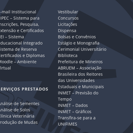
-mail Institucional
Vestibular
IPEC – Sistema para
Concursos
nscrições, Pesquisa,
Licitações
xtensão e Certificados
Dispensa
EI – Sistema
Bolsas e Convênios
Educacional Integrado
Estágio e Monografia
Sistema de Reserva
Cerimonial Universitário
ertificados e Diplomas
Biblioteca
Moodle – Ambiente
Prefeitura de Mineiros
irtual
ABRUEM – Associação
Brasileira dos Reitores
das Universidades
Estaduais e Municipais
SERVIÇOS PRESTADOS
INMET – Previsão do
Tempo
Análise de Sementes
INMET – Dados
nálise de Solos
INMET – Gráficos
línica Veterinária
Transfira-se para a
Produção de Mudas
UNIFIMES