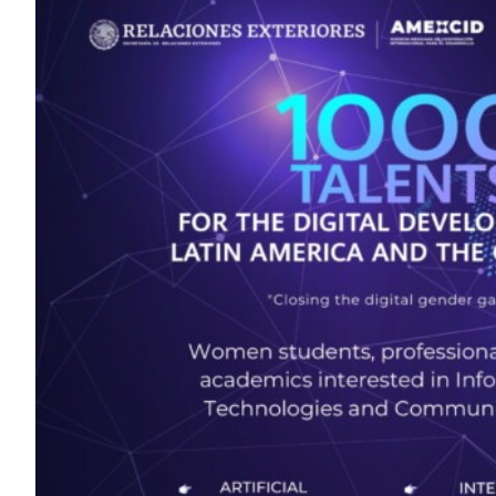
Image