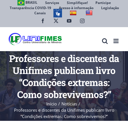
Ir
BRASIL
Serviços
Simplifique!
Participe
Transparência COVID-19
Acesso à informação
Legislação
para
Canais
Abrir 
o
conteúdo
Facebook
X
YouTube
Instagram
Professores e discentes da
Unifimes publicam livro
“Condições extremas:
Como sobrevivemos?”
Início
Notícias
Professores e discentes da Unifimes publicam livro
“Condições extremas: Como sobrevivemos?”