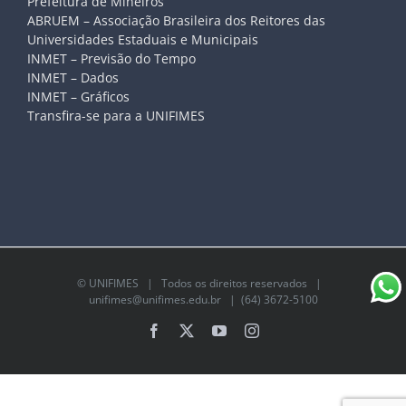
Prefeitura de Mineiros
ABRUEM – Associação Brasileira dos Reitores das
Universidades Estaduais e Municipais
INMET – Previsão do Tempo
INMET – Dados
INMET – Gráficos
Transfira-se para a UNIFIMES
©
UNIFIMES
| Todos os direitos reservados |
unifimes@unifimes.edu.br
| (64) 3672-5100
Facebook
X
YouTube
Instagram