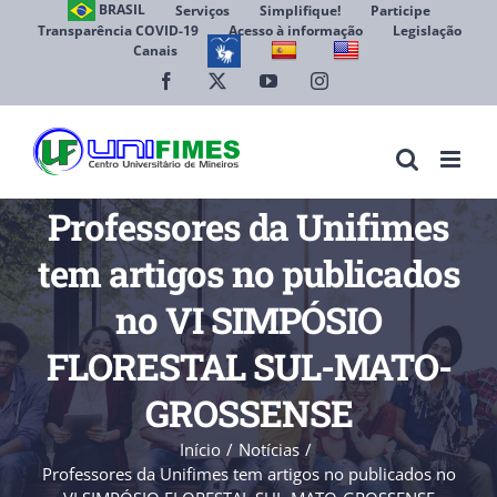
Ir
BRASIL
Serviços
Simplifique!
Participe
Transparência COVID-19
Acesso à informação
Legislação
para
Canais
Abrir 
o
conteúdo
Facebook
X
YouTube
Instagram
Professores da Unifimes
tem artigos no publicados
no VI SIMPÓSIO
FLORESTAL SUL-MATO-
GROSSENSE
Início
Notícias
Professores da Unifimes tem artigos no publicados no