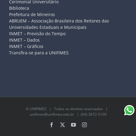
Cerimonial Universitário
Biblioteca
Prefeitura de Mineiros
ABRUEM – Associação Brasileira dos Reitores das
Universidades Estaduais e Municipais
INMET – Previsão do Tempo
INMET – Dados
INMET – Gráficos
Transfira-se para a UNIFIMES
©
UNIFIMES
| Todos os direitos reservados |
unifimes@unifimes.edu.br
| (64) 3672-5100
Facebook
X
YouTube
Instagram