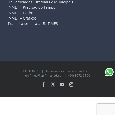
Universidades Estaduais e Municipais
INMET – Previsão do Tempo
INMET – Dados
INMET – Gráficos
Transfira-se para a UNIFIMES
©
UNIFIMES
| Todos os direitos reservados |
unifimes@unifimes.edu.br
| (64) 3672-5100
Facebook
X
YouTube
Instagram