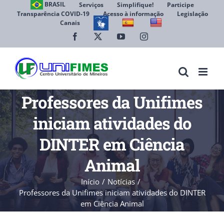
Ir
BRASIL
Serviços
Simplifique!
Participe
Transparência COVID-19
Acesso à informação
Legislação
para
Canais
Abrir 
o
conteúdo
Facebook
X
YouTube
Instagram
Professores da Unifimes
iniciam atividades do
DINTER em Ciência
Animal
Início
Notícias
Professores da Unifimes iniciam atividades do DINTER
em Ciência Animal