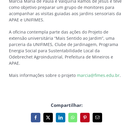
Márcia Maria de Paula e Valquíria Ramos de Jesus e teve
como objetivo preparar um grupo de monitores para
acompanhar as visitas guiadas aos jardins sensoriais da
APAE e UNIFIMES.
A oficina contempla parte das ações do Projeto de
extensão universitária “Mais Sentido ao Jardim”, uma
parceria da UNIFIMES, Clube de Jardinagem, Programa
Energia Social para Sustentabilidade Local da
Odebrechet Agroindustrial, Prefeitura de Mineiros e
APAE.
Mais informações sobre o projeto
marcia@fimes.edu.br
.
Compartilhar:
Facebook
X
LinkedIn
WhatsApp
Pinterest
E-
mail