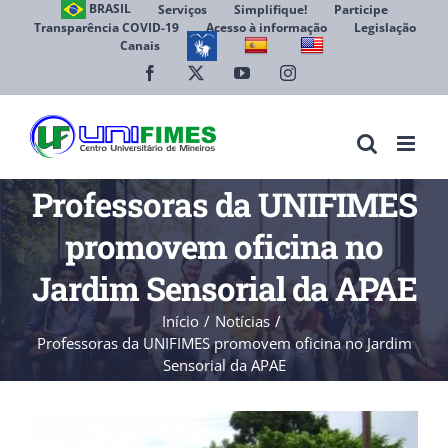
Ir
BRASIL
Serviços
Simplifique!
Participe
Transparência COVID-19
Acesso à informação
Legislação
para
Canais
Abrir 
o
conteúdo
Facebook
X
YouTube
Instagram
Professoras da UNIFIMES
promovem oficina no
Jardim Sensorial da APAE
Início
Notícias
Professoras da UNIFIMES promovem oficina no Jardim
Sensorial da APAE
View
Larger