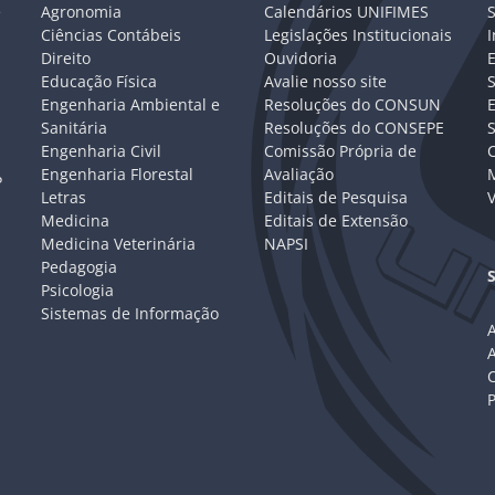
e
Agronomia
Calendários UNIFIMES
S
Ciências Contábeis
Legislações Institucionais
I
Direito
Ouvidoria
E
Educação Física
Avalie nosso site
S
Engenharia Ambiental e
Resoluções do CONSUN
Sanitária
Resoluções do CONSEPE
Engenharia Civil
Comissão Própria de
C
Engenharia Florestal
Avaliação
P
Letras
Editais de Pesquisa
V
Medicina
Editais de Extensão
Medicina Veterinária
NAPSI
Pedagogia
Psicologia
Sistemas de Informação
A
C