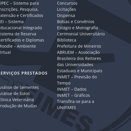
IPEC – Sistema para
Concursos
nscrições, Pesquisa,
Licitações
xtensão e Certificados
Dispensa
EI – Sistema
Bolsas e Convênios
Educacional Integrado
Estágio e Monografia
Sistema de Reserva
Cerimonial Universitário
ertificados e Diplomas
Biblioteca
Moodle – Ambiente
Prefeitura de Mineiros
irtual
ABRUEM – Associação
Brasileira dos Reitores
das Universidades
Estaduais e Municipais
SERVIÇOS PRESTADOS
INMET – Previsão do
Tempo
Análise de Sementes
INMET – Dados
nálise de Solos
INMET – Gráficos
línica Veterinária
Transfira-se para a
Produção de Mudas
UNIFIMES