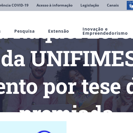
rência COVID-19
Acesso à informação
Legislação
Canais
a Raquel Lore
Inovação e
s
Pesquisa
Extensão
Empreendedorismo
 da UNIFIMES
nto por tese 
premiada
essora Raquel Loren dos Reis Paludo da UNIFIMES recebe reconh