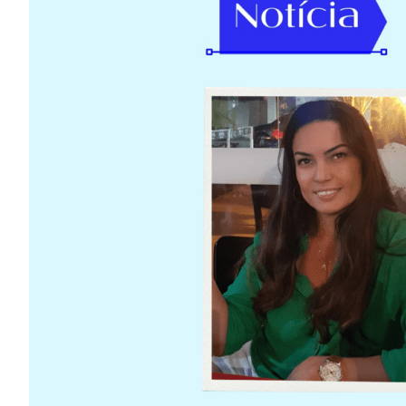
Image