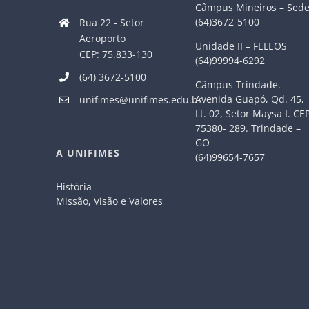
Câmpus Mineiros – Sed
(64)3672-5100
Rua 22 - Setor
Aeroporto
Unidade II – FELEOS
CEP: 75.833-130
(64)99994-6292
(64) 3672-5100
Câmpus Trindade.
Avenida Guapó, Qd. 45,
unifimes@unifimes.edu.br
Lt. 02, Setor Maysa I. CE
75380- 289. Trindade –
GO
A UNIFIMES
(64)99654-7657
História
Missão, Visão e Valores