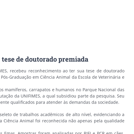
 tese de doutorado premiada
IMES, recebeu reconhecimento ao ter sua tese de doutorado
 Pós-Graduação em Ciência Animal da Escola de Veterinária e
enos mamíferos, carrapatos e humanos no Parque Nacional das
utação da UNIFIMES, a qual subsidiou parte da pesquisa. Seu
mente qualificados para atender às demandas da sociedade.
seleto de trabalhos acadêmicos de alto nível, evidenciando a
da Ciência Animal foi reconhecida não apenas pela qualidade
as Emas. Amostras foram analisadas por RIFI e PCR em cães,