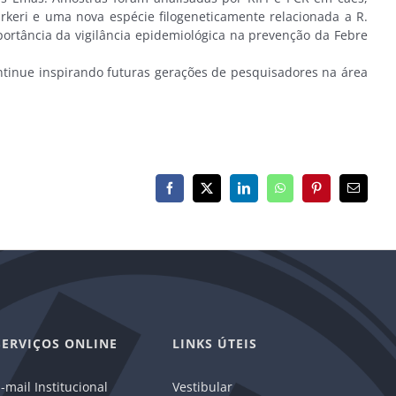
keri e uma nova espécie filogeneticamente relacionada a R.
mportância da vigilância epidemiológica na prevenção da Febre
ntinue inspirando futuras gerações de pesquisadores na área
Facebook
X
LinkedIn
WhatsApp
Pinterest
E-
mail
SERVIÇOS ONLINE
LINKS ÚTEIS
-mail Institucional
Vestibular