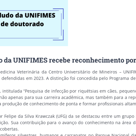
do da UNIFIMES recebe reconhecimento por
edicina Veterinária da Centro Universitário de Mineiros – UNIF
s defendidas em 2023. A distinção foi concedida pelo Programa de
, intitulada “Pesquisa de infecção por riquétsias em cães, pequ
 não apenas para sua carreira acadêmica, mas também para a rep
a produção de conhecimento de ponta e formar profissionais alta
r Felipe da Silva Krawczak (UFG) da se destacou entre um grupo 
uição. Sua contribuição para o avanço do conhecimento na área 
cobertas.
amíferos silvestres, humanos e carrapatos no Parque Nacional d