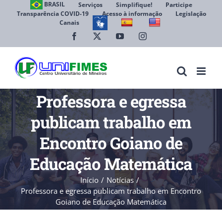
Ir
BRASIL
Serviços
Simplifique!
Participe
Transparência COVID-19
Acesso à informação
Legislação
para
Canais
Abrir 
o
conteúdo
Facebook
X
YouTube
Instagram
Professora e egressa
publicam trabalho em
Encontro Goiano de
Educação Matemática
Início
Notícias
Professora e egressa publicam trabalho em Encontro
Goiano de Educação Matemática