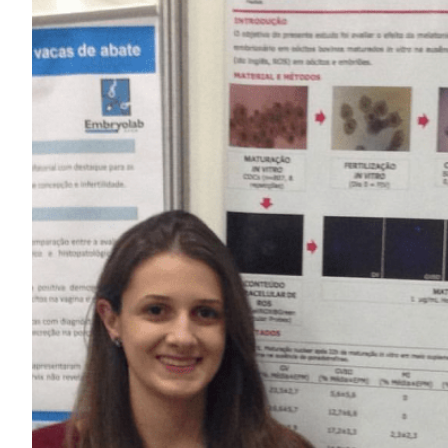
Image