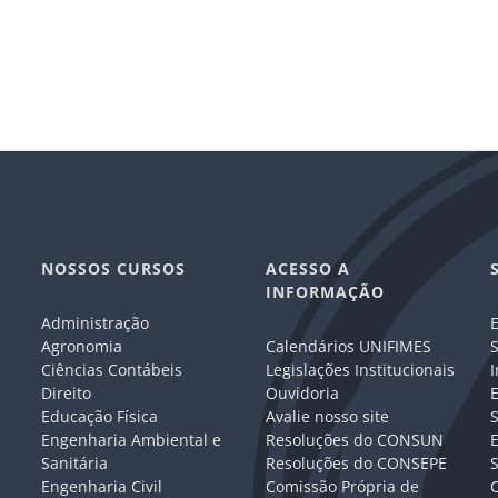
NOSSOS CURSOS
ACESSO A
INFORMAÇÃO
Administração
E
e
Agronomia
Calendários UNIFIMES
S
Ciências Contábeis
Legislações Institucionais
I
Direito
Ouvidoria
E
Educação Física
Avalie nosso site
S
Engenharia Ambiental e
Resoluções do CONSUN
Sanitária
Resoluções do CONSEPE
Engenharia Civil
Comissão Própria de
C