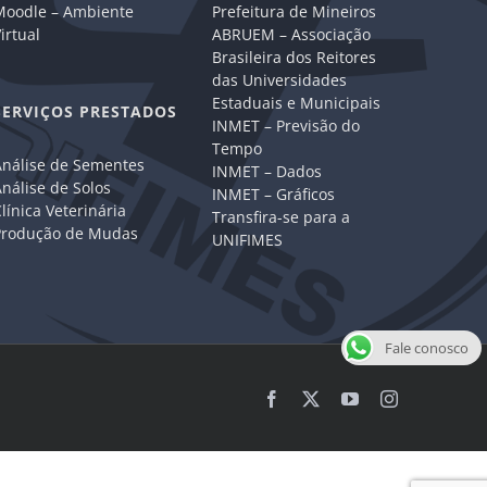
Moodle – Ambiente
Prefeitura de Mineiros
irtual
ABRUEM – Associação
Brasileira dos Reitores
das Universidades
Estaduais e Municipais
SERVIÇOS PRESTADOS
INMET – Previsão do
Tempo
Análise de Sementes
INMET – Dados
nálise de Solos
INMET – Gráficos
línica Veterinária
Transfira-se para a
Produção de Mudas
UNIFIMES
Fale conosco
Facebook
X
YouTube
Instagram