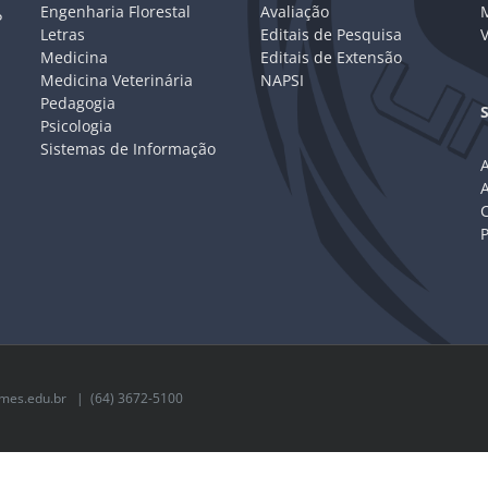
Engenharia Florestal
Avaliação
P
Letras
Editais de Pesquisa
V
Medicina
Editais de Extensão
Medicina Veterinária
NAPSI
Pedagogia
Psicologia
Sistemas de Informação
A
C
mes.edu.br
| (64) 3672-5100