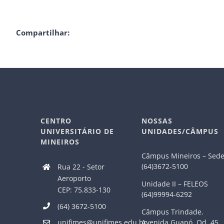
Compartilhar:
CENTRO
NOSSAS
UNIVERSITÁRIO DE
UNIDADES/CÂMPUS
MINEIROS
Câmpus Mineiros – Sed
(64)3672-5100
Rua 22 - Setor
Aeroporto
Unidade II – FELEOS
CEP: 75.833-130
(64)99994-6292
(64) 3672-5100
Câmpus Trindade.
Avenida Guapó, Qd. 45,
unifimes@unifimes.edu.br