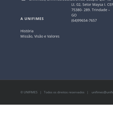
Lt. 02, Setor Maysa I. CE
75380- 289. Trindade –
GO
A UNIFIMES
(64)99654-7657
História
Missão, Visão e Valores
©
UNIFIMES
| Todos os direitos reservados |
unifimes@unifi