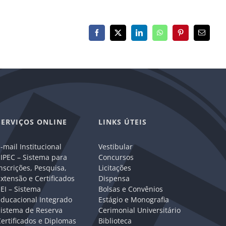
Facebook
X
LinkedIn
WhatsApp
Pinterest
E-
mail
SERVIÇOS ONLINE
LINKS ÚTEIS
-mail Institucional
Vestibular
IPEC – Sistema para
Concursos
nscrições, Pesquisa,
Licitações
xtensão e Certificados
Dispensa
EI – Sistema
Bolsas e Convênios
Educacional Integrado
Estágio e Monografia
Sistema de Reserva
Cerimonial Universitário
ertificados e Diplomas
Biblioteca