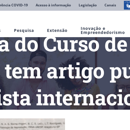
rência COVID-19
Acesso à informação
Legislação
Canais
Inovação e
s
Pesquisa
Extensão
a do Curso d
Empreendedorismo
a tem artigo p
ista internaci
inária
Professora do Curso de Medicina Veterinária tem artigo p