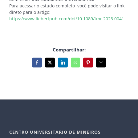
Para acessar o estudo completo você pode visitar o link
direto para o artigo:
https://www.liebertpub.com/doi/10.1089/tmr.2023.0041
.
Compartilhar:
Facebook
X
LinkedIn
WhatsApp
Pinterest
E-
mail
CENTRO UNIVERSITÁRIO DE MINEIROS