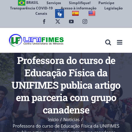
Ir
BRASIL
Serviços
Simplifique!
Participe
Transparência COVID-19
Acesso à informação
Legislação
para
Canais
Abrir 
o
conteúdo
Facebook
X
YouTube
Instagram
Professora do curso de
Educação Física da
UNIFIMES publica artigo
em parceria com grupo
canadense
Início
Notícias
Professora do curso de Educação Física da UNIFIMES