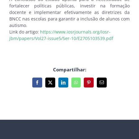
fortalecer políticas públicas, investir na formação
docente e implementar efetivamente as diretrizes da
BNCC nas escolas para garantir a inclusão de alunos com
autismo.
Link do artigo:
https://www.iosrjournals.org/iosr-
jbm/papers/Vol27-issue5/Ser-10/E2705103539.pdf
Compartilhar:
Facebook
X
LinkedIn
WhatsApp
Pinterest
E-
mail