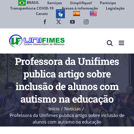
Ir
BRASIL
Serviços
Simplifique!
Participe
Transparência COVID-19
Acesso à informação
Legislação
para
Canais
Abrir 
o
conteúdo
Facebook
X
YouTube
Instagram
Professora da Unifimes
publica artigo sobre
inclusão de alunos com
autismo na educação
Início
Notícias
Professora da Unifimes publica artigo sobre inclusão de
alunos com autismo na educação