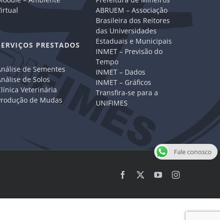
irtual
ABRUEM – Associação
Brasileira dos Reitores
das Universidades
Estaduais e Municipais
SERVIÇOS PRESTADOS
INMET – Previsão do
Tempo
Análise de Sementes
INMET – Dados
nálise de Solos
INMET – Gráficos
línica Veterinária
Transfira-se para a
Produção de Mudas
UNIFIMES
Fale conosco
Facebook
X
YouTube
Instagram