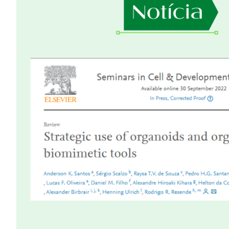
Image