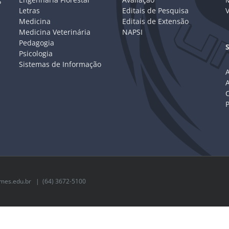
P
Letras
Editais de Pesquisa
V
Medicina
Editais de Extensão
Medicina Veterinária
NAPSI
Pedagogia
Psicologia
Sistemas de Informação
A
C
mes.edu.br
| (64) 3672-5100