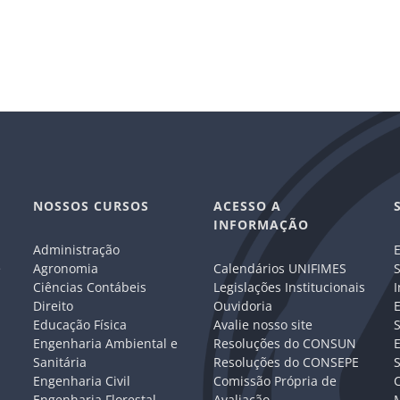
NOSSOS CURSOS
ACESSO A
INFORMAÇÃO
Administração
E
e
Agronomia
Calendários UNIFIMES
S
Ciências Contábeis
Legislações Institucionais
I
Direito
Ouvidoria
E
Educação Física
Avalie nosso site
S
Engenharia Ambiental e
Resoluções do CONSUN
Sanitária
Resoluções do CONSEPE
Engenharia Civil
Comissão Própria de
C
Engenharia Florestal
Avaliação