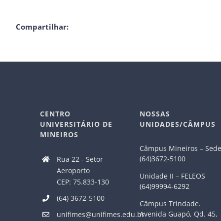
Compartilhar:
CENTRO
NOSSAS
UNIVERSITÁRIO DE
UNIDADES/CÂMPUS
MINEIROS
Câmpus Mineiros – Sed
(64)3672-5100
Rua 22 - Setor
Aeroporto
Unidade II – FELEOS
CEP: 75.833-130
(64)99994-6292
(64) 3672-5100
Câmpus Trindade.
Avenida Guapó, Qd. 45,
unifimes@unifimes.edu.br