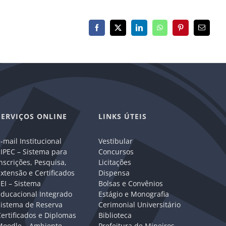
Facebook
X
LinkedIn
WhatsApp
Pinterest
E-
mail
SERVIÇOS ONLINE
LINKS ÚTEIS
-mail Institucional
Vestibular
IPEC – Sistema para
Concursos
nscrições, Pesquisa,
Licitações
xtensão e Certificados
Dispensa
EI – Sistema
Bolsas e Convênios
Educacional Integrado
Estágio e Monografia
Sistema de Reserva
Cerimonial Universitário
ertificados e Diplomas
Biblioteca
Moodle – Ambiente
Prefeitura de Mineiros