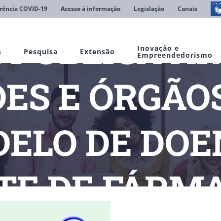
rência COVID-19
Acesso à informação
Legislação
Canais
 PUBLICA AR
Inovação e
s
Pesquisa
Extensão
Empreendedorismo
ES E ÓRGÃO
ELO DE DOE
TE DE FÁRM
UBLICA ARTIGO SOBRE ORGANOIDES E ÓRGÃOS-EM-CHIP COMO