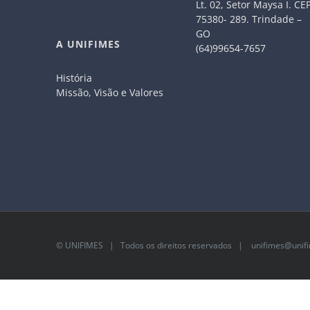
Lt. 02, Setor Maysa I. CE
75380- 289. Trindade –
GO
A UNIFIMES
(64)99654-7657
História
Missão, Visão e Valores
©
UNIFIMES
| Todos os direitos reservados |
unifimes@unifi