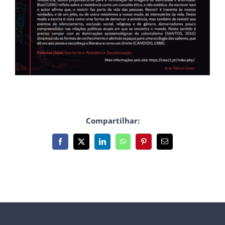
Compartilhar:
Facebook
X
LinkedIn
WhatsApp
Pinterest
E-
mail