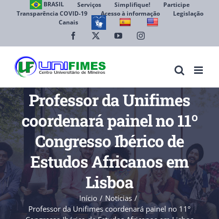
Ir
BRASIL
Serviços
Simplifique!
Participe
Transparência COVID-19
Acesso à informação
Legislação
para
Canais
Abrir 
o
conteúdo
Facebook
X
YouTube
Instagram
Professor da Unifimes
coordenará painel no 11º
Congresso Ibérico de
Estudos Africanos em
Lisboa
Início
Notícias
Professor da Unifimes coordenará painel no 11º