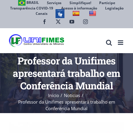
Ir
BRASIL
Serviços
Simplifique!
Participe
Transparência COVID-19
Acesso à informação
Legislação
para
Canais
Abrir 
o
conteúdo
Facebook
X
YouTube
Instagram
Professor da Unifimes
apresentará trabalho em
Conferência Mundial
Início
Notícias
Professor da Unifimes apresentará trabalho em
Conferência Mundial
View
Larger