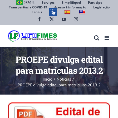
Ir
BRASIL
Serviços
Simplifique!
Participe
Transparência COVID-19
Acesso à informação
Legislação
para
Canais
Abrir 
o
conteúdo
Facebook
X
YouTube
Instagram
PROEPE divulga edital
para matrículas 2013.2
Início
Notícias
PROEPE divulga edital para matrículas 2013.2
View
Larger
Image