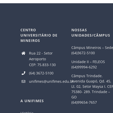
CENTRO
NOSSAS
UNIVERSITÁRIO DE
UNIDADES/CÂMPUS
MINEIROS
Câmpus Mineiros – Sed
(64)3672-5100
Rua 22 - Setor
Aeroporto
Unidade II – FELEOS
CEP: 75.833-130
(64)99994-6292
(64) 3672-5100
Câmpus Trindade.
Avenida Guapó, Qd. 45,
unifimes@unifimes.edu.br
Lt. 02, Setor Maysa I. CE
75380- 289. Trindade –
GO
A UNIFIMES
(64)99654-7657