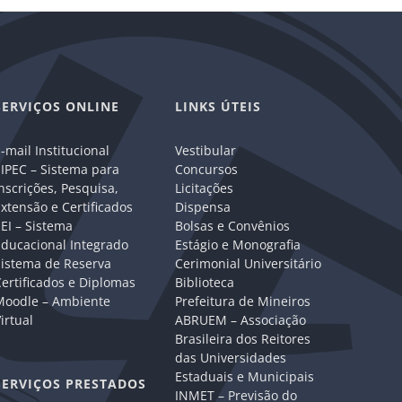
SERVIÇOS ONLINE
LINKS ÚTEIS
-mail Institucional
Vestibular
IPEC – Sistema para
Concursos
nscrições, Pesquisa,
Licitações
xtensão e Certificados
Dispensa
EI – Sistema
Bolsas e Convênios
Educacional Integrado
Estágio e Monografia
Sistema de Reserva
Cerimonial Universitário
ertificados e Diplomas
Biblioteca
Moodle – Ambiente
Prefeitura de Mineiros
irtual
ABRUEM – Associação
Brasileira dos Reitores
das Universidades
Estaduais e Municipais
SERVIÇOS PRESTADOS
INMET – Previsão do