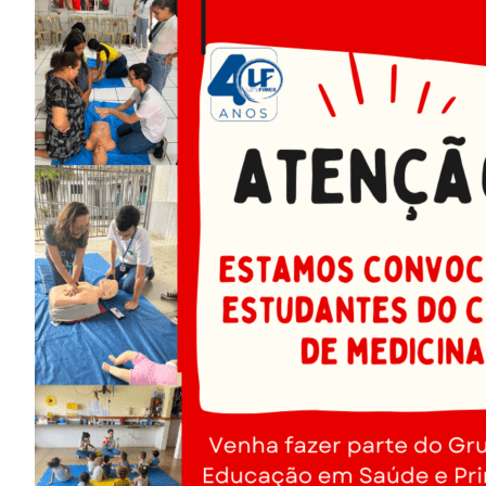
Image