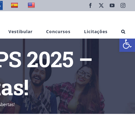
Facebook
X
YouTube
Inst
Vestibular
Concursos
Licitações
Abrir 
PS 2025 –
as!
bertas!