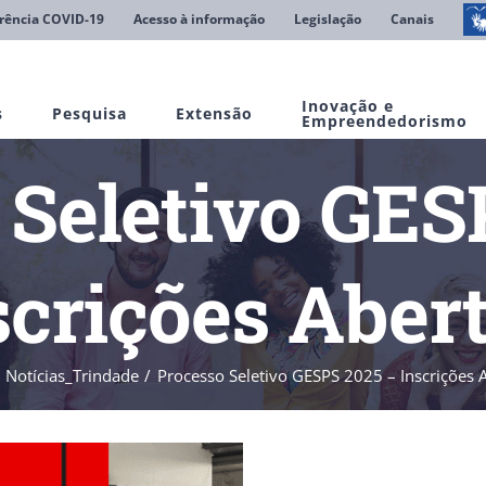
rência COVID-19
Acesso à informação
Legislação
Canais
Inovação e
s
Pesquisa
Extensão
Empreendedorismo
 Seletivo GES
scrições Abert
Notícias_Trindade
Processo Seletivo GESPS 2025 – Inscrições A