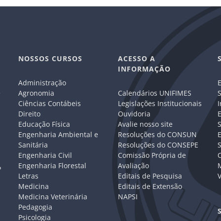
NOSSOS CURSOS
ACESSO A
INFORMAÇÃO
Administração
E
e
Agronomia
Calendários UNIFIMES
S
Ciências Contábeis
Legislações Institucionais
I
Direito
Ouvidoria
E
Educação Física
Avalie nosso site
S
Engenharia Ambiental e
Resoluções do CONSUN
Sanitária
Resoluções do CONSEPE
Engenharia Civil
Comissão Própria de
C
Engenharia Florestal
Avaliação
P
Letras
Editais de Pesquisa
V
Medicina
Editais de Extensão
Medicina Veterinária
NAPSI
Pedagogia
Psicologia