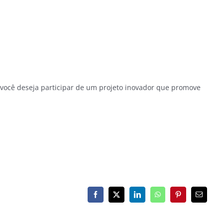
você deseja participar de um projeto inovador que promove
Facebook
X
LinkedIn
WhatsApp
Pinterest
E-
mail