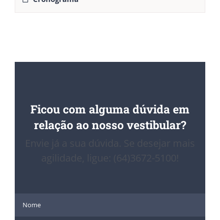
Ficou com alguma dúvida em
relação ao nosso vestibular?
Envie já a sua dúvida. Se desejar mais
agilidade, ligue: (64)3672-5100!