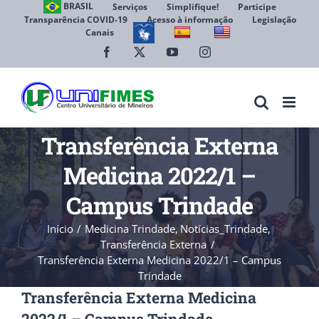
Ir
BRASIL
Serviços
Simplifique!
Participe
Transparência COVID-19
Acesso à informação
Legislação
para
Canais
Abrir 
o
conteúdo
Facebook
X
YouTube
Instagram
Transferência Externa
Medicina 2022/1 –
Campus Trindade
Início
Medicina Trindade
Notícias_Trindade
Transferência Externa
Transferência Externa Medicina 2022/1 – Campus
Trindade
Transferência Externa Medicina