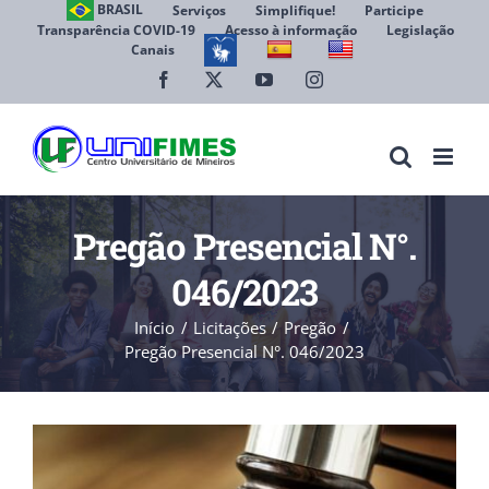
Ir
BRASIL
Serviços
Simplifique!
Participe
Transparência COVID-19
Acesso à informação
Legislação
para
Canais
Abrir 
o
conteúdo
Facebook
X
YouTube
Instagram
Pregão Presencial N°.
046/2023
Início
Licitações
Pregão
Pregão Presencial N°. 046/2023
View
Larger
Image