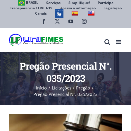
Ir
BRASIL
Serviços
Simplifique!
Participe
Transparência COVID-19
Acesso à informação
Legislação
para
Canais
Abrir 
o
conteúdo
Facebook
X
YouTube
Instagram
Pregão Presencial N°.
035/2023
Início
Licitações
Pregão
Pregão Presencial N°. 035/2023
View
Larger
Image