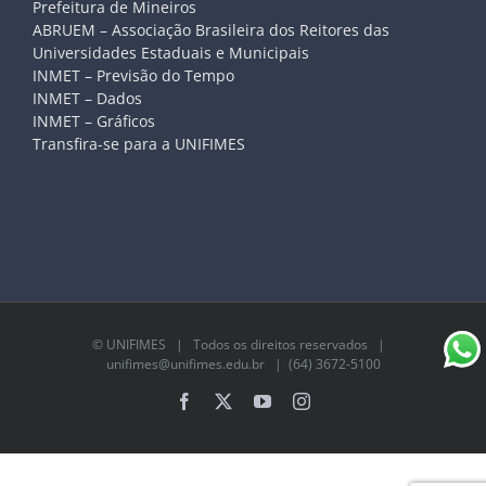
Prefeitura de Mineiros
ABRUEM – Associação Brasileira dos Reitores das
Universidades Estaduais e Municipais
INMET – Previsão do Tempo
INMET – Dados
INMET – Gráficos
Transfira-se para a UNIFIMES
©
UNIFIMES
| Todos os direitos reservados |
unifimes@unifimes.edu.br
| (64) 3672-5100
Facebook
X
YouTube
Instagram