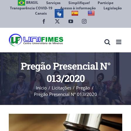
Ir
BRASIL
Serviços
Simplifique!
Participe
Transparência COVID-19
Acesso à informação
Legislação
para
Canais
Abrir 
o
conteúdo
Facebook
X
YouTube
Instagram
Pregão Presencial N°
013/2020
Início
Licitações
Pregão
Pregão Presencial N° 013/2020
View
Larger
Image