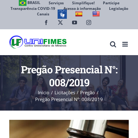
Ir
BRASIL
Serviços
Simplifique!
Participe
Transparência COVID-19
Acesso à informação
Legislação
para
Canais
Abrir 
o
conteúdo
Facebook
X
YouTube
Instagram
Pregão Presencial N°:
008/2019
Início
Licitações
Pregão
Pregão Presencial N°: 008/2019
View
Larger
Image