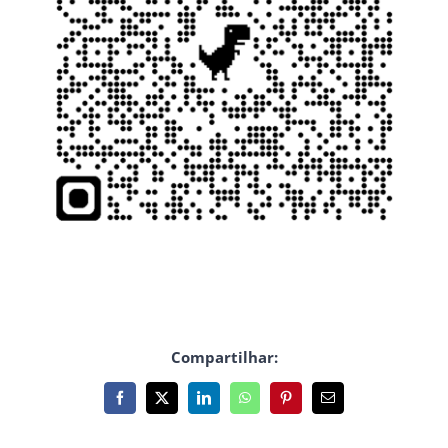
Compartilhar:
Facebook
X
LinkedIn
WhatsApp
Pinterest
E-
mail