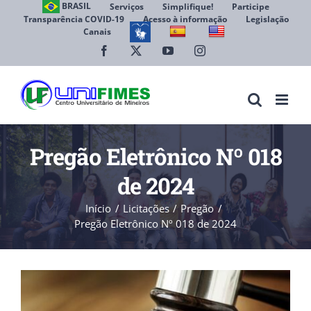
Ir
BRASIL
Serviços
Simplifique!
Participe
Transparência COVID-19
Acesso à informação
Legislação
para
Canais
Abrir 
o
conteúdo
Facebook
X
YouTube
Instagram
Pregão Eletrônico Nº 018
de 2024
Início
Licitações
Pregão
Pregão Eletrônico Nº 018 de 2024
View
Larger
Image