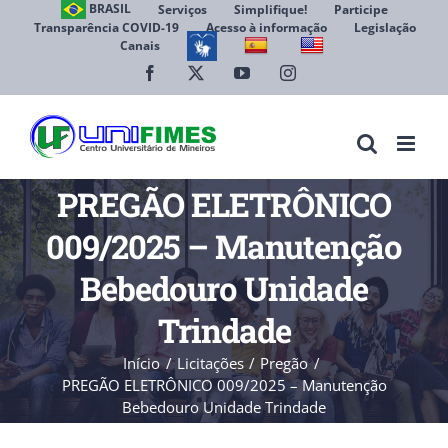
Ir
BRASIL
Serviços
Simplifique!
Participe
Transparência COVID-19
Acesso à informação
Legislação
para
Canais
Abrir 
o
conteúdo
Facebook
X
YouTube
Instagram
PREGÃO ELETRÔNICO
009/2025 – Manutenção
Bebedouro Unidade
Trindade
Início
Licitações
Pregão
PREGÃO ELETRÔNICO 009/2025 – Manutenção
Bebedouro Unidade Trindade