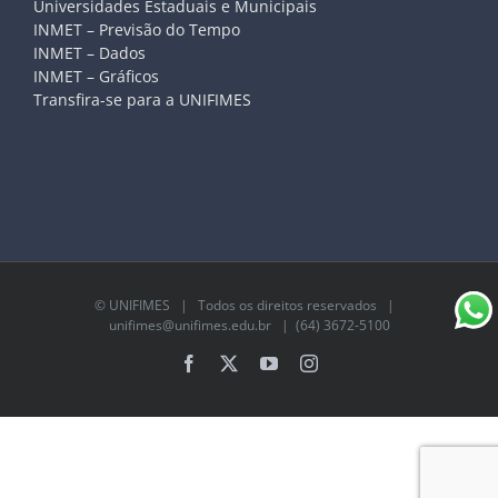
Universidades Estaduais e Municipais
INMET – Previsão do Tempo
INMET – Dados
INMET – Gráficos
Transfira-se para a UNIFIMES
©
UNIFIMES
| Todos os direitos reservados |
unifimes@unifimes.edu.br
| (64) 3672-5100
Facebook
X
YouTube
Instagram