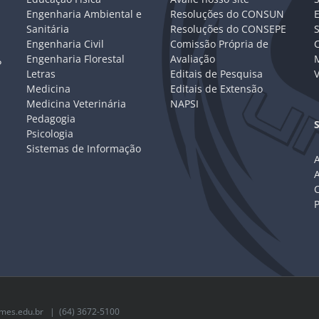
Engenharia Ambiental e
Resoluções do CONSUN
Sanitária
Resoluções do CONSEPE
Engenharia Civil
Comissão Própria de
C
Engenharia Florestal
Avaliação
P
Letras
Editais de Pesquisa
V
Medicina
Editais de Extensão
Medicina Veterinária
NAPSI
Pedagogia
Psicologia
Sistemas de Informação
A
C
mes.edu.br
| (64) 3672-5100