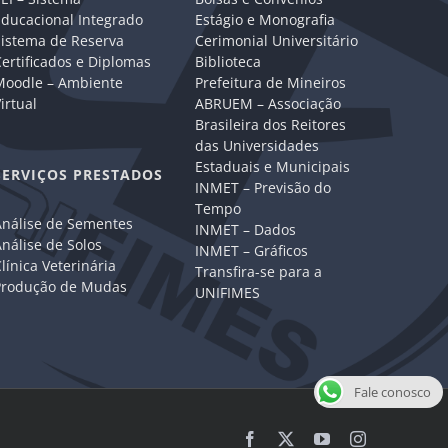
Educacional Integrado
Estágio e Monografia
Sistema de Reserva
Cerimonial Universitário
ertificados e Diplomas
Biblioteca
Moodle – Ambiente
Prefeitura de Mineiros
irtual
ABRUEM – Associação
Brasileira dos Reitores
das Universidades
Estaduais e Municipais
SERVIÇOS PRESTADOS
INMET – Previsão do
Tempo
Análise de Sementes
INMET – Dados
nálise de Solos
INMET – Gráficos
línica Veterinária
Transfira-se para a
Produção de Mudas
UNIFIMES
Fale conosco
Facebook
X
YouTube
Instagram