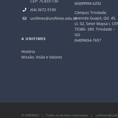
CEP: 75.833-130
(64)99994-6292
(64) 3672-5100
Câmpus Trindade.
Avenida Guapó, Qd. 45,
unifimes@unifimes.edu.br
Lt. 02, Setor Maysa I. CE
75380- 289. Trindade –
GO
A UNIFIMES
(64)99654-7657
História
Missão, Visão e Valores
©
UNIFIMES
| Todos os direitos reservados |
unifimes@unifi