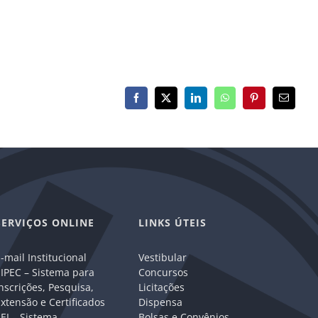
Facebook
X
LinkedIn
WhatsApp
Pinterest
E-
mail
SERVIÇOS ONLINE
LINKS ÚTEIS
-mail Institucional
Vestibular
IPEC – Sistema para
Concursos
nscrições, Pesquisa,
Licitações
xtensão e Certificados
Dispensa
EI – Sistema
Bolsas e Convênios