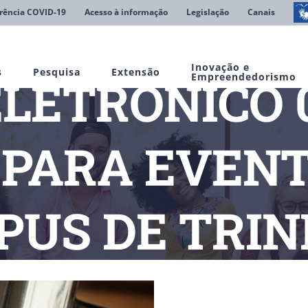
rência COVID-19
Acesso à informação
Legislação
Canais
Inovação e
s
Pesquisa
Extensão
LETRÔNICO 0
Empreendedorismo
 PARA EVENT
US DE TRI
o
PREGÃO ELETRÔNICO 007/2025 – LANCHE PARA EVENTOS P