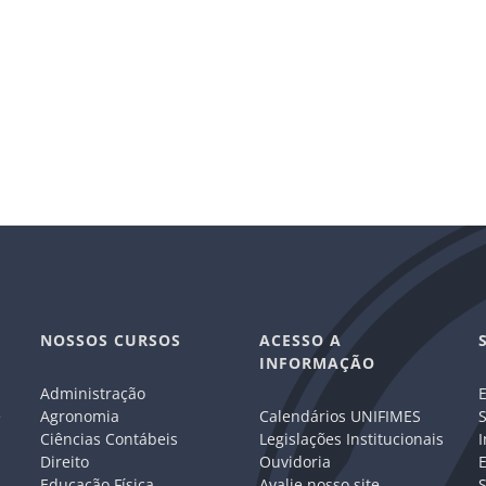
NOSSOS CURSOS
ACESSO A
INFORMAÇÃO
Administração
E
e
Agronomia
Calendários UNIFIMES
S
Ciências Contábeis
Legislações Institucionais
I
Direito
Ouvidoria
E
Educação Física
Avalie nosso site
S