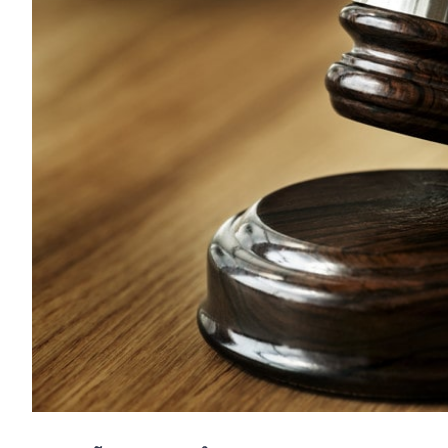
Image