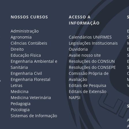
NOSSOS CURSOS
ACESSO A
INFORMAÇÃO
Administração
E
e
Agronomia
Calendários UNIFIMES
S
Ciências Contábeis
Legislações Institucionais
I
Direito
Ouvidoria
E
Educação Física
Avalie nosso site
S
Engenharia Ambiental e
Resoluções do CONSUN
Sanitária
Resoluções do CONSEPE
Engenharia Civil
Comissão Própria de
C
Engenharia Florestal
Avaliação
P
Letras
Editais de Pesquisa
V
Medicina
Editais de Extensão
Medicina Veterinária
NAPSI
Pedagogia
Psicologia
Sistemas de Informação
A