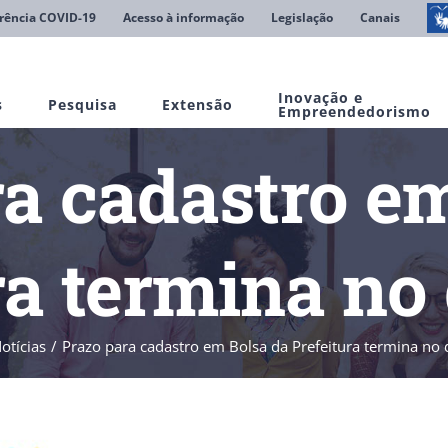
rência COVID-19
Acesso à informação
Legislação
Canais
Inovação e
s
Pesquisa
Extensão
Empreendedorismo
a cadastro e
ra termina no 
otícias
Prazo para cadastro em Bolsa da Prefeitura termina no 