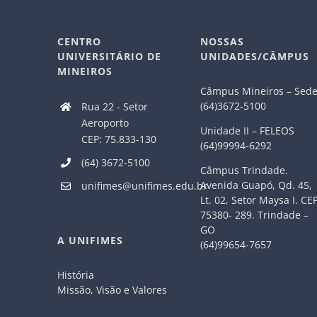
CENTRO
NOSSAS
UNIVERSITÁRIO DE
UNIDADES/CÂMPUS
MINEIROS
Câmpus Mineiros – Sed
(64)3672-5100
Rua 22 - Setor
Aeroporto
Unidade II – FELEOS
CEP: 75.833-130
(64)99994-6292
(64) 3672-5100
Câmpus Trindade.
Avenida Guapó, Qd. 45,
unifimes@unifimes.edu.br
Lt. 02, Setor Maysa I. CE
75380- 289. Trindade –
GO
A UNIFIMES
(64)99654-7657
História
Missão, Visão e Valores