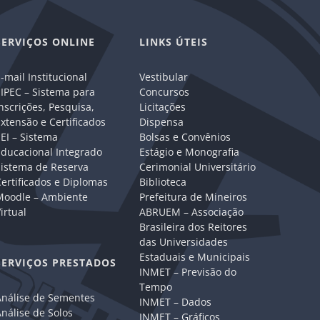
SERVIÇOS ONLINE
LINKS ÚTEIS
-mail Institucional
Vestibular
IPEC – Sistema para
Concursos
nscrições, Pesquisa,
Licitações
xtensão e Certificados
Dispensa
EI – Sistema
Bolsas e Convênios
Educacional Integrado
Estágio e Monografia
Sistema de Reserva
Cerimonial Universitário
ertificados e Diplomas
Biblioteca
Moodle – Ambiente
Prefeitura de Mineiros
irtual
ABRUEM – Associação
Brasileira dos Reitores
das Universidades
Estaduais e Municipais
SERVIÇOS PRESTADOS
INMET – Previsão do
Tempo
Análise de Sementes
INMET – Dados
nálise de Solos
INMET – Gráficos