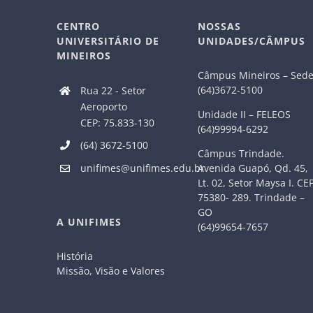
CENTRO
NOSSAS
UNIVERSITÁRIO DE
UNIDADES/CÂMPUS
MINEIROS
Câmpus Mineiros – Sed
(64)3672-5100
Rua 22 - Setor
Aeroporto
Unidade II – FELEOS
CEP: 75.833-130
(64)99994-6292
(64) 3672-5100
Câmpus Trindade.
Avenida Guapó, Qd. 45,
unifimes@unifimes.edu.br
Lt. 02, Setor Maysa I. CE
75380- 289. Trindade –
GO
A UNIFIMES
(64)99654-7657
História
Missão, Visão e Valores