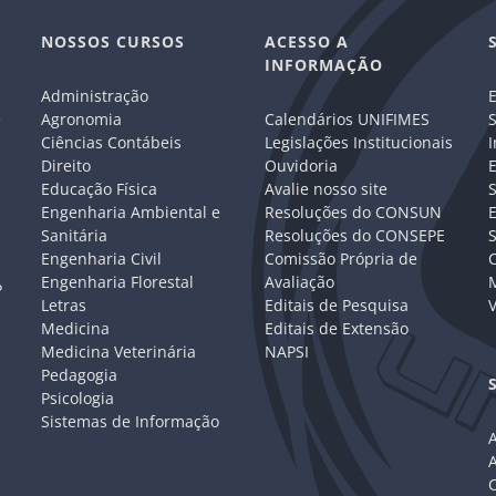
NOSSOS CURSOS
ACESSO A
INFORMAÇÃO
Administração
E
e
Agronomia
Calendários UNIFIMES
S
Ciências Contábeis
Legislações Institucionais
I
Direito
Ouvidoria
E
Educação Física
Avalie nosso site
S
Engenharia Ambiental e
Resoluções do CONSUN
Sanitária
Resoluções do CONSEPE
Engenharia Civil
Comissão Própria de
C
Engenharia Florestal
Avaliação
P
Letras
Editais de Pesquisa
V
Medicina
Editais de Extensão
Medicina Veterinária
NAPSI
Pedagogia
Psicologia
Sistemas de Informação
A
C