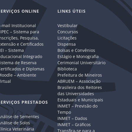
SERVIÇOS ONLINE
LINKS ÚTEIS
-mail Institucional
Vestibular
IPEC – Sistema para
Concursos
nscrições, Pesquisa,
Licitações
xtensão e Certificados
Dispensa
EI – Sistema
Bolsas e Convênios
Educacional Integrado
Estágio e Monografia
Sistema de Reserva
Cerimonial Universitário
ertificados e Diplomas
Biblioteca
Moodle – Ambiente
Prefeitura de Mineiros
irtual
ABRUEM – Associação
Brasileira dos Reitores
das Universidades
Estaduais e Municipais
SERVIÇOS PRESTADOS
INMET – Previsão do
Tempo
Análise de Sementes
INMET – Dados
nálise de Solos
INMET – Gráficos
línica Veterinária
Transfira-se para a