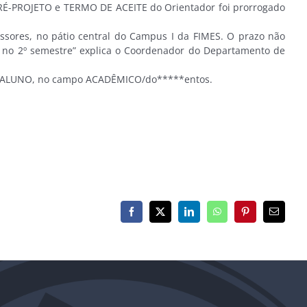
RÉ-PROJETO e TERMO DE ACEITE do Orientador foi prorrogado
sores, no pátio central do Campus I da FIMES. O prazo não
a no 2º semestre” explica o Coordenador do Departamento de
nk ALUNO, no campo ACADÊMICO/do*****entos.
Facebook
X
LinkedIn
WhatsApp
Pinterest
E-
mail