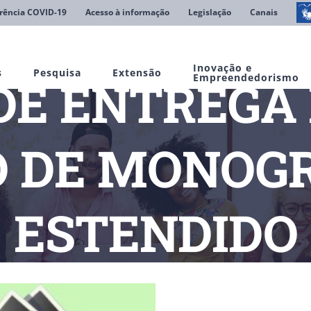
rência COVID-19
Acesso à informação
Legislação
Canais
Inovação e
s
Pesquisa
Extensão
DE ENTREGA 
Empreendedorismo
 DE MONOGR
ESTENDIDO
ias
PRAZO DE ENTREGA DO PRE-PROJETO DE MONOGRAFIA FO