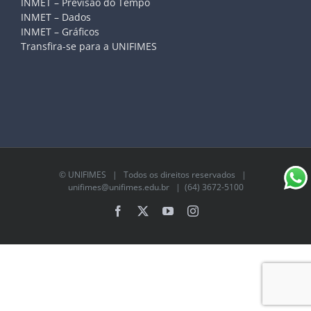
INMET – Previsão do Tempo
INMET – Dados
INMET – Gráficos
Transfira-se para a UNIFIMES
©
UNIFIMES
| Todos os direitos reservados |
unifimes@unifimes.edu.br
| (64) 3672-5100
Facebook
X
YouTube
Instagram