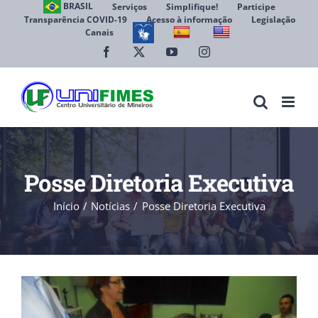
Ir
BRASIL
Serviços
Simplifique!
Participe
Transparência COVID-19
Acesso à informação
Legislação
para
Canais
Abrir 
o
conteúdo
Facebook
X
YouTube
Instagram
Posse Diretoria Executiva
Início
Notícias
Posse Diretoria Executiva
View
Larger
Image