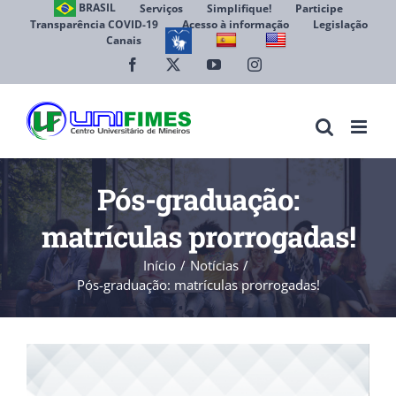
Ir
BRASIL
Serviços
Simplifique!
Participe
Transparência COVID-19
Acesso à informação
Legislação
para
Canais
Abrir 
o
conteúdo
Facebook
X
YouTube
Instagram
Pós-graduação:
matrículas prorrogadas!
Início
Notícias
Pós-graduação: matrículas prorrogadas!
View
Larger
Image