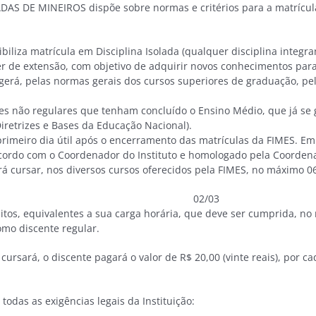
 MINEIROS dispõe sobre normas e critérios para a matrícula e
ibiliza matrícula em Disciplina Isolada (qualquer disciplina integr
r de extensão, com objetivo de adquirir novos conhecimentos par
erá, pelas normas gerais dos cursos superiores de graduação, pelo 
entes não regulares que tenham concluído o Ensino Médio, que já 
iretrizes e Bases da Educação Nacional).
rimeiro dia útil após o encerramento das matrículas da FIMES. Em 
cordo com o Coordenador do Instituto e homologado pela Coorden
á cursar, nos diversos cursos oferecidos pela FIMES, no máximo 06 (
nº 001/2010) 02/03
ditos, equivalentes a sua carga horária, que deve ser cumprida, no
omo discente regular.
cursará, o discente pagará o valor de R$ 20,00 (vinte reais), por c
todas as exigências legais da Instituição: