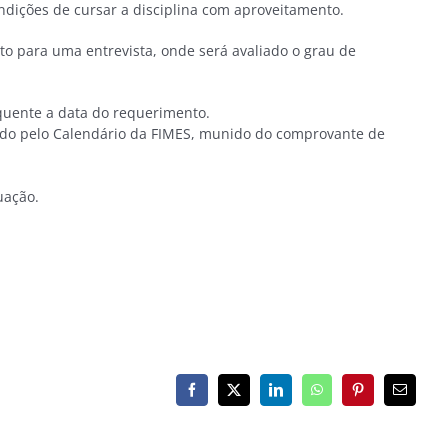
dições de cursar a disciplina com aproveitamento.
to para uma entrevista, onde será avaliado o grau de
equente a data do requerimento.
ecido pelo Calendário da FIMES, munido do comprovante de
uação.
Facebook
X
LinkedIn
WhatsApp
Pinterest
E-
mail