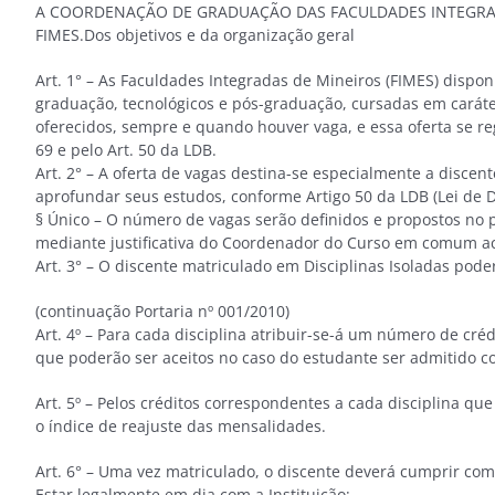
A COORDENAÇÃO DE GRADUAÇÃO DAS FACULDADES INTEGRADAS DE
FIMES.Dos objetivos e da organização geral
Art. 1° – As Faculdades Integradas de Mineiros (FIMES) dispon
graduação, tecnológicos e pós-graduação, cursadas em caráte
oferecidos, sempre e quando houver vaga, e essa oferta se reg
69 e pelo Art. 50 da LDB.
Art. 2° – A oferta de vagas destina-se especialmente a disc
aprofundar seus estudos, conforme Artigo 50 da LDB (Lei de D
§ Único – O número de vagas serão definidos e propostos no p
mediante justificativa do Coordenador do Curso em comum a
Art. 3° – O discente matriculado em Disciplinas Isoladas poder
(continuação Portaria 
Art. 4º – Para cada disciplina atribuir-se-á um número de cré
que poderão ser aceitos no caso do estudante ser admitido c
Art. 5º – Pelos créditos correspondentes a cada disciplina que 
o índice de reajuste das mensalidades.
Art. 6° – Uma vez matriculado, o discente deverá cumprir com 
Estar legalmente em dia com a Instituição;