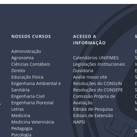
NOSSOS CURSOS
ACESSO A
INFORMAÇÃO
Administração
E
e
Agronomia
Calendários UNIFIMES
S
Ciências Contábeis
Legislações Institucionais
I
Direito
Ouvidoria
E
Educação Física
Avalie nosso site
S
Engenharia Ambiental e
Resoluções do CONSUN
Sanitária
Resoluções do CONSEPE
Engenharia Civil
Comissão Própria de
C
Engenharia Florestal
Avaliação
P
Letras
Editais de Pesquisa
V
Medicina
Editais de Extensão
Medicina Veterinária
NAPSI
Pedagogia
Psicologia