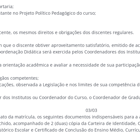
rtaria;
tante no Projeto Político Pedagógico do curso;
discente, os mesmos direitos e obrigações dos discentes regulares.
m que o discente obtiver aproveitamento satisfatório, emitido de a
oordenação Didática será exercida pelos Coordenadores dos Instit
 orientação acadêmica e avaliar a necessidade de sua participaçã
rgãos competentes;
cações, observada a Legislação e nos limites de sua competência d
r dos Institutos ou Coordenador do Curso, o Coordenador de Grad
taria nº 001/2010
 ato da matrícula, os seguintes documentos indispensáveis para a 
hido, acompanhado de 2 (duas) cópia da Carteira de Identidade, CP
istórico Escolar e Certificado de Conclusão do Ensino Médio, Curr