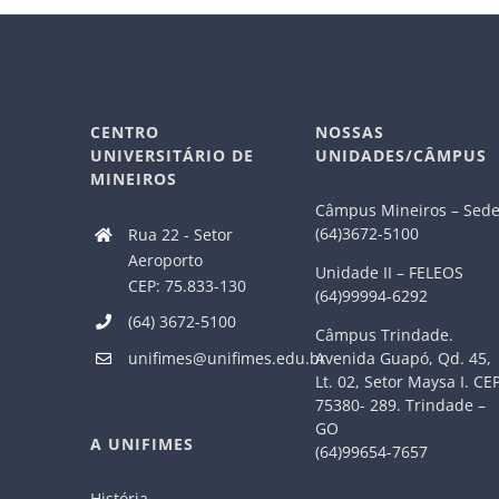
CENTRO
NOSSAS
UNIVERSITÁRIO DE
UNIDADES/CÂMPUS
MINEIROS
Câmpus Mineiros – Sed
(64)3672-5100
Rua 22 - Setor
Aeroporto
Unidade II – FELEOS
CEP: 75.833-130
(64)99994-6292
(64) 3672-5100
Câmpus Trindade.
Avenida Guapó, Qd. 45,
unifimes@unifimes.edu.br
Lt. 02, Setor Maysa I. CE
75380- 289. Trindade –
GO
A UNIFIMES
(64)99654-7657
História