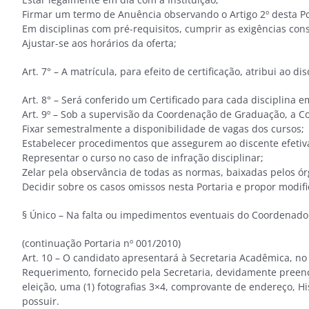
Firmar um termo de Anuência observando o Artigo 2º desta Po
Em disciplinas com pré-requisitos, cumprir as exigências cons
Ajustar-se aos horários da oferta;
Art. 7° – A matrícula, para efeito de certificação, atribui ao 
Art. 8° – Será conferido um Certificado para cada disciplina e
Art. 9º – Sob a supervisão da Coordenação de Graduação, a C
Fixar semestralmente a disponibilidade de vagas dos cursos;
Estabelecer procedimentos que assegurem ao discente efetiva
Representar o curso no caso de infração disciplinar;
Zelar pela observância de todas as normas, baixadas pelos ó
Decidir sobre os casos omissos nesta Portaria e propor modifi
§ Único – Na falta ou impedimentos eventuais do Coordenado
(continuação Por
Art. 10 – O candidato apresentará à Secretaria Acadêmica, no
Requerimento, fornecido pela Secretaria, devidamente preenc
eleição, uma (1) fotografias 3×4, comprovante de endereço, H
possuir.