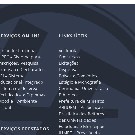
SERVIÇOS ONLINE
LINKS ÚTEIS
-mail Institucional
Vestibular
IPEC – Sistema para
Concursos
nscrições, Pesquisa,
Licitações
xtensão e Certificados
Dispensa
EI – Sistema
Bolsas e Convênios
Educacional Integrado
Estágio e Monografia
Sistema de Reserva
Cerimonial Universitário
ertificados e Diplomas
Biblioteca
Moodle – Ambiente
Prefeitura de Mineiros
irtual
ABRUEM – Associação
Brasileira dos Reitores
das Universidades
Estaduais e Municipais
SERVIÇOS PRESTADOS
INMET – Previsão do