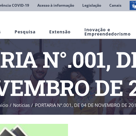
rência COVID-19
Acesso à informação
Legislação
Canais
Inovação e
s
Pesquisa
Extensão
Empreendedorismo
IA N°.001, D
VEMBRO DE 2
nício
Notícias
PORTARIA N°.001, DE 04 DE NOVEMBRO DE 20