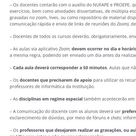
– Os docentes contarão com o auxílio do NUFAPE e PROEPE, qu
exercícios, bem como atividades dissertativas, de múltipla es
gravadas no zoom, lives, ou como repositório de material disp
comunicação rápida e envio de links de reuniões do
Zoom),
de
– Docentes de todos os cursos deverão, obrigatoriamente, envi
– As aulas via aplicativo
Zoom,
devem ocorrer no dia e horári
a mesma regra, podendo ser enviado um dia antes da realiza
–
Cada aula deverá corresponder a 50 minutos
. Aulas que nã
– Os
docentes que precisarem de apoio
para utilizar os rec
professores de informática da Instituição.
– As
disciplinas em regime especial
também acontecerão em re
– A comunicação do docente com os alunos deverá ser
prefer
esclarecimento de dúvidas, por meio de fóruns e
chats
; infor
– Os
professores que desejarem realizar as gravações, ou a