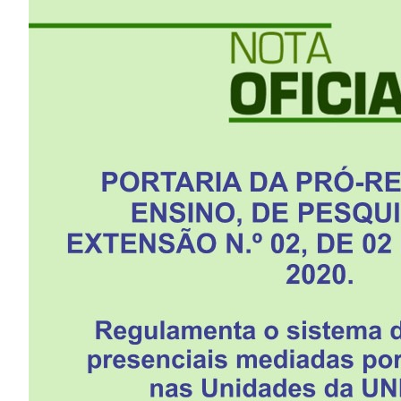
Image