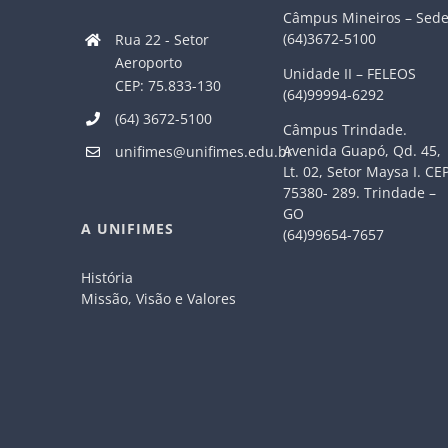
Câmpus Mineiros – Sed
(64)3672-5100
Rua 22 - Setor
Aeroporto
Unidade II – FELEOS
CEP: 75.833-130
(64)99994-6292
(64) 3672-5100
Câmpus Trindade.
Avenida Guapó, Qd. 45,
unifimes@unifimes.edu.br
Lt. 02, Setor Maysa I. CE
75380- 289. Trindade –
GO
A UNIFIMES
(64)99654-7657
História
Missão, Visão e Valores