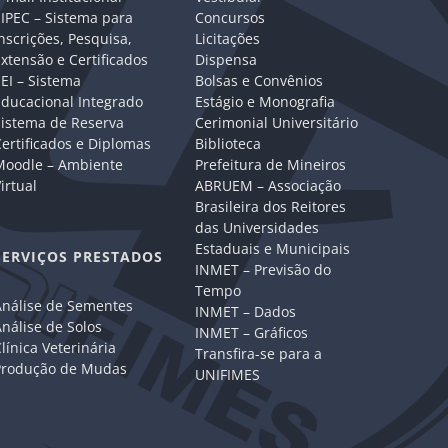
IPEC – Sistema para
Concursos
nscrições, Pesquisa,
Licitações
xtensão e Certificados
Dispensa
EI – Sistema
Bolsas e Convênios
Educacional Integrado
Estágio e Monografia
Sistema de Reserva
Cerimonial Universitário
ertificados e Diplomas
Biblioteca
Moodle – Ambiente
Prefeitura de Mineiros
irtual
ABRUEM – Associação
Brasileira dos Reitores
das Universidades
Estaduais e Municipais
SERVIÇOS PRESTADOS
INMET – Previsão do
Tempo
Análise de Sementes
INMET – Dados
nálise de Solos
INMET – Gráficos
línica Veterinária
Transfira-se para a
Produção de Mudas
UNIFIMES