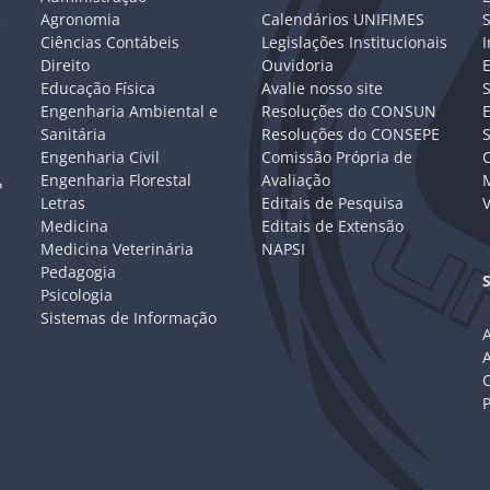
e
Agronomia
Calendários UNIFIMES
S
Ciências Contábeis
Legislações Institucionais
I
Direito
Ouvidoria
E
Educação Física
Avalie nosso site
S
Engenharia Ambiental e
Resoluções do CONSUN
Sanitária
Resoluções do CONSEPE
Engenharia Civil
Comissão Própria de
C
Engenharia Florestal
Avaliação
P
Letras
Editais de Pesquisa
V
Medicina
Editais de Extensão
Medicina Veterinária
NAPSI
Pedagogia
Psicologia
Sistemas de Informação
A
C