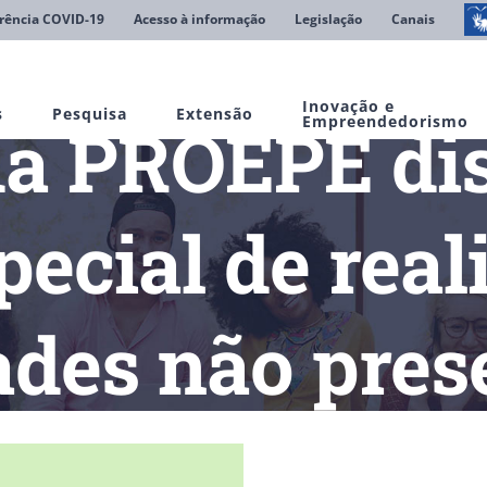
rência COVID-19
Acesso à informação
Legislação
Canais
Inovação e
s
Pesquisa
Extensão
da PROEPE di
Empreendedorismo
pecial de real
ades não pres
Portaria da PROEPE dispõe sobre regime especial de realização d