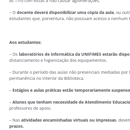
as 17h) com vistas a não causar aglomerações.
– O
docente deverá disponibilizar uma cópia da aula
, ou out
estudantes que, porventura, não possuam acesso a nenhum t
Aos estudantes:
– Os
laboratórios de informática da UNIFIMES estarão dispo
distanciamento e higienização dos equipamentos.
– Durante o período das aulas não presenciais mediadas por t
permanência no interior da Biblioteca.
–
Estágios e aulas práticas estão temporariamente suspenso
–
Alunos que tenham necessidade de Atendimento Educacion
professores de apoio.
– Nas
atividades encaminhadas virtuais ou impressas
, deve
prazos.