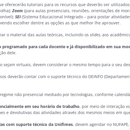
e oferecerão tutoriais para os recursos que deverão ser utilizado
colha);
Zoom
(para aulas presenciais, reuniões, orientações de monog
onível);
SEI
(Sistema Educacional Integrado – para postar atividades 
vendo escolher dentre as opções as que melhor lhe aprouver.
ar o material das aulas teóricas, incluindo os
slides,
aos acadêmico
o programado para cada docente e já disponibilizado em sua mo
ção dele.
o sejam virtuais
,
devem considerar o mesmo tempo para o seu des
ursos deverão contar com o suporte técnico do DEINFO (Departament
gime não presencial mediado por tecnologias, conforme calendário
encialmente em seu horário de trabalho
, por meio de interação v
mes e devolutivas das atividades através dos mesmos meios em que
ulas com suporte técnico da Unifimes
, devem agendar no NUFAPE, 