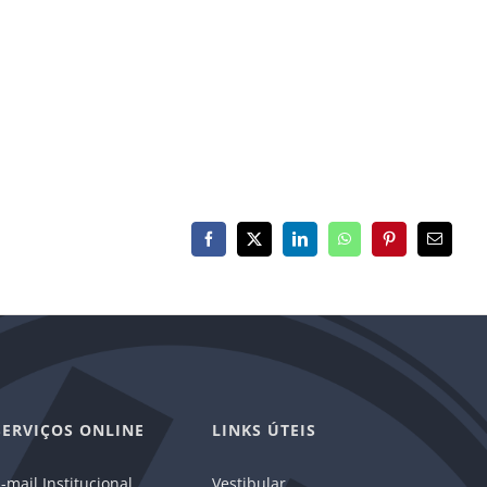
Facebook
X
LinkedIn
WhatsApp
Pinterest
E-
mail
SERVIÇOS ONLINE
LINKS ÚTEIS
-mail Institucional
Vestibular