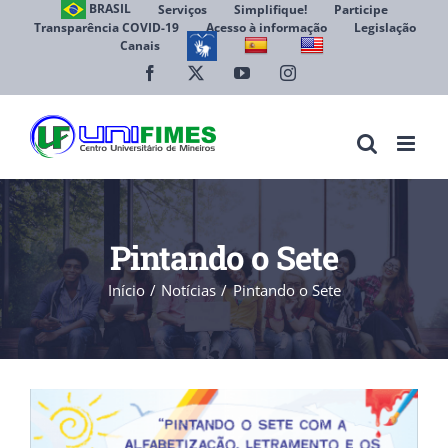
Ir
BRASIL
Serviços
Simplifique!
Participe
Transparência COVID-19
Acesso à informação
Legislação
para
Canais
Abrir 
o
conteúdo
Facebook
X
YouTube
Instagram
Pintando o Sete
Início
Notícias
Pintando o Sete
View
Larger
Image