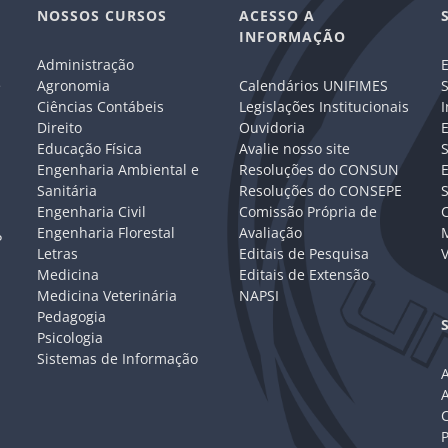
NOSSOS CURSOS
ACESSO A
INFORMAÇÃO
Administração
E
e
Agronomia
Calendários UNIFIMES
S
Ciências Contábeis
Legislações Institucionais
I
Direito
Ouvidoria
E
Educação Física
Avalie nosso site
S
Engenharia Ambiental e
Resoluções do CONSUN
Sanitária
Resoluções do CONSEPE
Engenharia Civil
Comissão Própria de
C
Engenharia Florestal
Avaliação
P
Letras
Editais de Pesquisa
V
Medicina
Editais de Extensão
Medicina Veterinária
NAPSI
Pedagogia
Psicologia
Sistemas de Informação
A
C