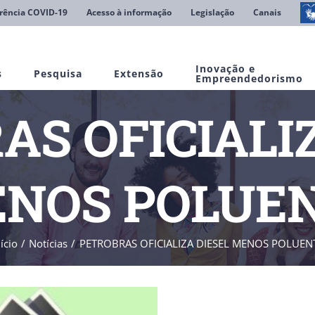
rência COVID-19
Acesso à informação
Legislação
Canais
Inovação e
s
Pesquisa
Extensão
Empreendedorismo
S OFICIALI
NOS POLUE
ício
Notícias
PETROBRAS OFICIALIZA DIESEL MENOS POLUEN