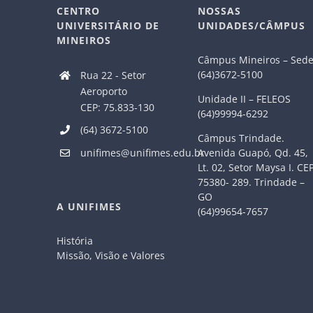
CENTRO
NOSSAS
UNIVERSITÁRIO DE
UNIDADES/CÂMPUS
MINEIROS
Câmpus Mineiros – Sed
(64)3672-5100
Rua 22 - Setor
Aeroporto
Unidade II – FELEOS
CEP: 75.833-130
(64)99994-6292
(64) 3672-5100
Câmpus Trindade.
Avenida Guapó, Qd. 45,
unifimes@unifimes.edu.br
Lt. 02, Setor Maysa I. CE
75380- 289. Trindade –
GO
A UNIFIMES
(64)99654-7657
História
Missão, Visão e Valores