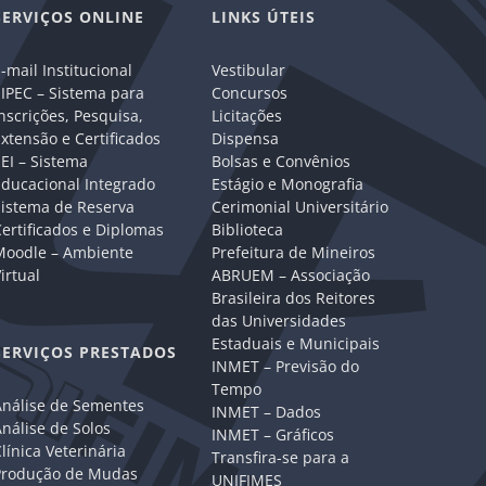
SERVIÇOS ONLINE
LINKS ÚTEIS
-mail Institucional
Vestibular
IPEC – Sistema para
Concursos
nscrições, Pesquisa,
Licitações
xtensão e Certificados
Dispensa
EI – Sistema
Bolsas e Convênios
Educacional Integrado
Estágio e Monografia
Sistema de Reserva
Cerimonial Universitário
ertificados e Diplomas
Biblioteca
Moodle – Ambiente
Prefeitura de Mineiros
irtual
ABRUEM – Associação
Brasileira dos Reitores
das Universidades
Estaduais e Municipais
SERVIÇOS PRESTADOS
INMET – Previsão do
Tempo
Análise de Sementes
INMET – Dados
nálise de Solos
INMET – Gráficos
línica Veterinária
Transfira-se para a
Produção de Mudas
UNIFIMES