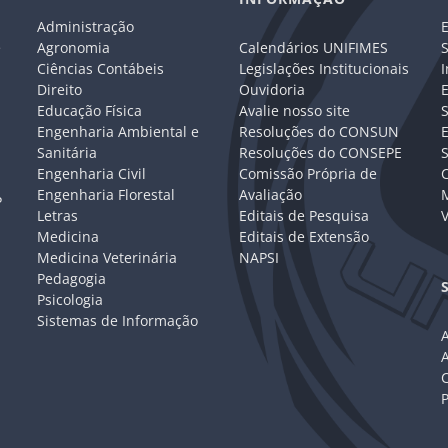
Administração
E
e
Agronomia
Calendários UNIFIMES
S
Ciências Contábeis
Legislações Institucionais
I
Direito
Ouvidoria
E
Educação Física
Avalie nosso site
S
Engenharia Ambiental e
Resoluções do CONSUN
Sanitária
Resoluções do CONSEPE
Engenharia Civil
Comissão Própria de
C
Engenharia Florestal
Avaliação
P
Letras
Editais de Pesquisa
V
Medicina
Editais de Extensão
Medicina Veterinária
NAPSI
Pedagogia
Psicologia
Sistemas de Informação
A
C