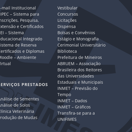
-mail Institucional
Vestibular
IPEC – Sistema para
Concursos
nscrições, Pesquisa,
Licitações
xtensão e Certificados
Dispensa
EI – Sistema
Bolsas e Convênios
Educacional Integrado
Estágio e Monografia
Sistema de Reserva
Cerimonial Universitário
ertificados e Diplomas
Biblioteca
Moodle – Ambiente
Prefeitura de Mineiros
irtual
ABRUEM – Associação
Brasileira dos Reitores
das Universidades
Estaduais e Municipais
SERVIÇOS PRESTADOS
INMET – Previsão do
Tempo
Análise de Sementes
INMET – Dados
nálise de Solos
INMET – Gráficos
línica Veterinária
Transfira-se para a
Produção de Mudas
UNIFIMES