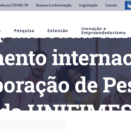
rência COVID-19
Acesso à informação
Legislação
Canais
publicada em 
Inovação e
s
Pesquisa
Extensão
Empreendedorismo
ento internac
boração de Pe
da UNIFIME
 publicada em revista de reconhecimento internacional conta co