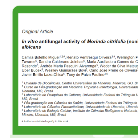
Image