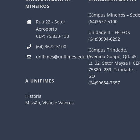
MINEIROS
Câmpus Mineiros – Sed
(64)3672-5100
Rua 22 - Setor
Aeroporto
Unidade II – FELEOS
CEP: 75.833-130
(64)99994-6292
(64) 3672-5100
Câmpus Trindade.
Avenida Guapó, Qd. 45,
unifimes@unifimes.edu.br
Lt. 02, Setor Maysa I. CE
75380- 289. Trindade –
GO
A UNIFIMES
(64)99654-7657
História
Missão, Visão e Valores