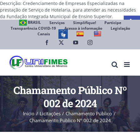
Descrição: Credenciamento de Empresas Especializadas na
prestação de Serviço de Hotelaria, para atender as necessidades
Abrir 
Ir
da Fundação Integrada Municipal de Ensino Superior.
para
BRASIL
Serviços
Simplifique!
Participe
Transparência COVID-19
Acesso à informação
Legislação
o
Canais
conteúdo
Facebook
X
YouTube
Instagram
Chamamento Público Nº
002 de 2024
Início
Licitações
Chamamento Público
Chamamento Público Nº 002 de 2024