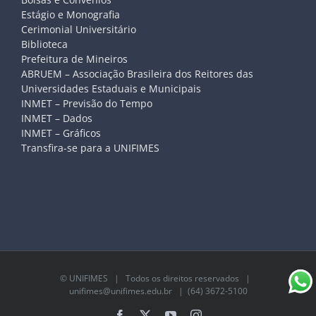
Estágio e Monografia
Cerimonial Universitário
Biblioteca
Prefeitura de Mineiros
ABRUEM – Associação Brasileira dos Reitores das
Universidades Estaduais e Municipais
INMET – Previsão do Tempo
INMET – Dados
INMET – Gráficos
Transfira-se para a UNIFIMES
©
UNIFIMES
| Todos os direitos reservados |
unifimes@unifimes.edu.br
| (64) 3672-5100
Facebook
X
YouTube
Instagram