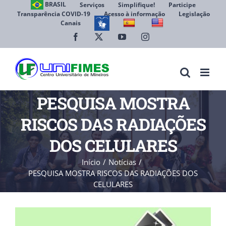
Ir
BRASIL
Serviços
Simplifique!
Participe
Transparência COVID-19
Acesso à informação
Legislação
para
Canais
Abrir 
o
conteúdo
Facebook
X
YouTube
Instagram
PESQUISA MOSTRA
RISCOS DAS RADIAÇÕES
DOS CELULARES
Início
Notícias
PESQUISA MOSTRA RISCOS DAS RADIAÇÕES DOS
CELULARES
View
Larger