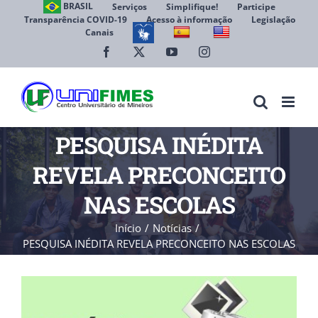
Ir
BRASIL
Serviços
Simplifique!
Participe
Transparência COVID-19
Acesso à informação
Legislação
para
Canais
Abrir 
o
conteúdo
Facebook
X
YouTube
Instagram
PESQUISA INÉDITA
REVELA PRECONCEITO
NAS ESCOLAS
Início
Notícias
PESQUISA INÉDITA REVELA PRECONCEITO NAS ESCOLAS
View
Larger
Image