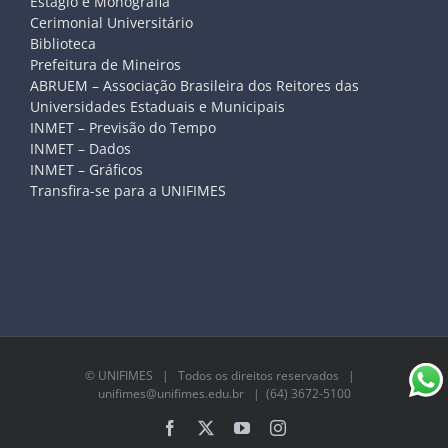
Estágio e Monografia
Cerimonial Universitário
Biblioteca
Prefeitura de Mineiros
ABRUEM – Associação Brasileira dos Reitores das
Universidades Estaduais e Municipais
INMET – Previsão do Tempo
INMET – Dados
INMET – Gráficos
Transfira-se para a UNIFIMES
©
UNIFIMES
| Todos os direitos reservados |
unifimes@unifimes.edu.br
| (64) 3672-5100
Facebook
X
YouTube
Instagram