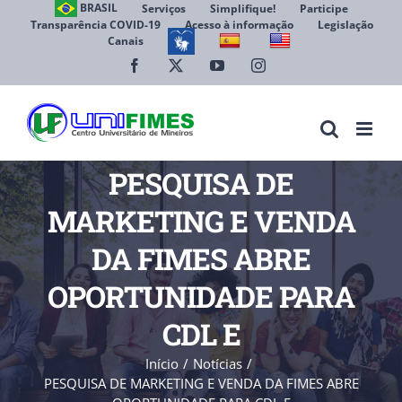
Ir
BRASIL
Serviços
Simplifique!
Participe
Transparência COVID-19
Acesso à informação
Legislação
para
Canais
Abrir 
o
conteúdo
Facebook
X
YouTube
Instagram
PESQUISA DE
MARKETING E VENDA
DA FIMES ABRE
OPORTUNIDADE PARA
CDL E
Início
Notícias
PESQUISA DE MARKETING E VENDA DA FIMES ABRE