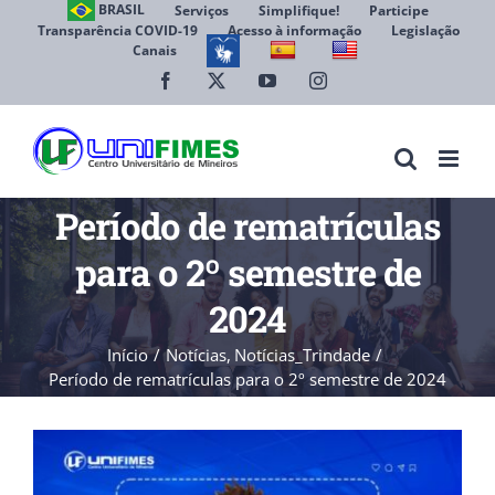
Ir
BRASIL
Serviços
Simplifique!
Participe
Transparência COVID-19
Acesso à informação
Legislação
para
Canais
Abrir 
o
conteúdo
Facebook
X
YouTube
Instagram
Período de rematrículas
para o 2º semestre de
2024
Início
Notícias
Notícias_Trindade
Período de rematrículas para o 2º semestre de 2024
View
Larger
Image