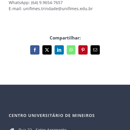
WhatsApp: (64) 9.9654-7657
E-mail: unifimes.trindade@unifimes.edu.br
Compartilhar:
Facebook
X
LinkedIn
WhatsApp
Pinterest
E-
mail
CENTRO UNIVERSITÁRIO DE MINEIROS
Rua 22 - Setor Aeroporto