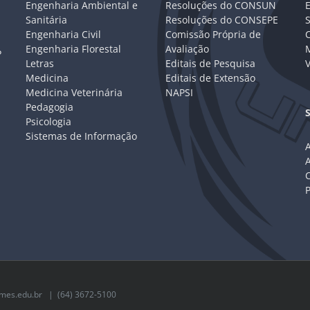
Engenharia Ambiental e
Resoluções do CONSUN
Sanitária
Resoluções do CONSEPE
Engenharia Civil
Comissão Própria de
C
Engenharia Florestal
Avaliação
P
Letras
Editais de Pesquisa
V
Medicina
Editais de Extensão
Medicina Veterinária
NAPSI
Pedagogia
Psicologia
Sistemas de Informação
A
C
mes.edu.br
| (64) 3672-5100