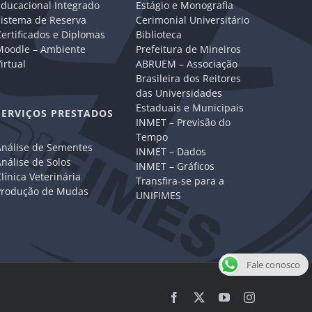
Educacional Integrado
Estágio e Monografia
Sistema de Reserva
Cerimonial Universitário
ertificados e Diplomas
Biblioteca
Moodle – Ambiente
Prefeitura de Mineiros
irtual
ABRUEM – Associação
Brasileira dos Reitores
das Universidades
Estaduais e Municipais
SERVIÇOS PRESTADOS
INMET – Previsão do
Tempo
Análise de Sementes
INMET – Dados
nálise de Solos
INMET – Gráficos
línica Veterinária
Transfira-se para a
Produção de Mudas
UNIFIMES
Fale conosco
Facebook
X
YouTube
Instagram