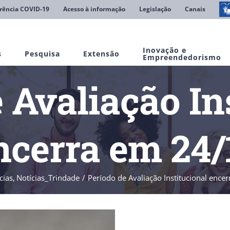
rência COVID-19
Acesso à informação
Legislação
Canais
Inovação e
s
Pesquisa
Extensão
Empreendedorismo
 Avaliação In
ncerra em 24/
cias
Notícias_Trindade
Período de Avaliação Institucional ence