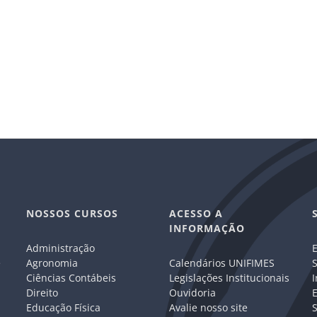
NOSSOS CURSOS
ACESSO A
INFORMAÇÃO
Administração
E
e
Agronomia
Calendários UNIFIMES
S
Ciências Contábeis
Legislações Institucionais
I
Direito
Ouvidoria
E
Educação Física
Avalie nosso site
S