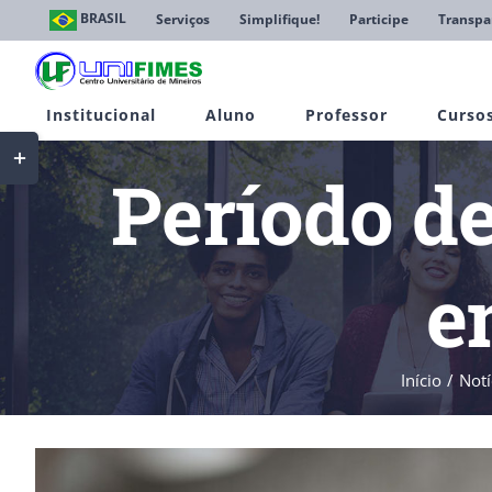
Ir
BRASIL
Serviços
Simplifique!
Participe
Transpa
para
o
conteúdo
Institucional
Aluno
Professor
Curso
Toggle
Sliding
Período de
Bar
Area
e
Início
Notí
View
Larger