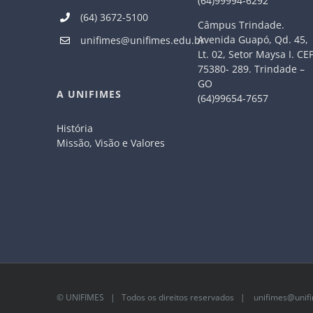
(64)99994-6292
(64) 3672-5100
Câmpus Trindade.
Avenida Guapó, Qd. 45,
unifimes@unifimes.edu.br
Lt. 02, Setor Maysa I. CE
75380- 289. Trindade –
GO
A UNIFIMES
(64)99654-7657
História
Missão, Visão e Valores
©
UNIFIMES
| Todos os direitos reservados |
unifimes@unifi