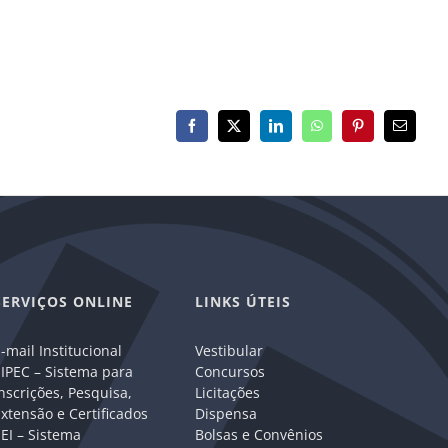
Facebook
X
LinkedIn
WhatsApp
Pinterest
E-
mail
SERVIÇOS ONLINE
LINKS ÚTEIS
-mail Institucional
Vestibular
IPEC – Sistema para
Concursos
nscrições, Pesquisa,
Licitações
xtensão e Certificados
Dispensa
EI – Sistema
Bolsas e Convênios