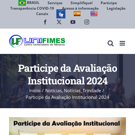
Ir
BRASIL
Serviços
Simplifique!
Participe
Transparência COVID-19
Acesso à informação
Legislação
para
Canais
Abrir 
o
conteúdo
Facebook
X
YouTube
Instagram
Participe da Avaliação
Institucional 2024
Início
Notícias
Notícias_Trindade
Participe da Avaliação Institucional 2024
View
Larger
Image