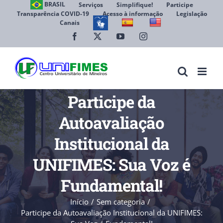
Ir
BRASIL
Serviços
Simplifique!
Participe
Transparência COVID-19
Acesso à informação
Legislação
para
Canais
Abrir 
o
conteúdo
Facebook
X
YouTube
Instagram
Participe da
Autoavaliação
Institucional da
UNIFIMES: Sua Voz é
Fundamental!
Início
Sem categoria
Participe da Autoavaliação Institucional da UNIFIMES: