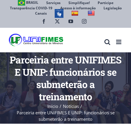
Ir
BRASIL
Serviços
Simplifique!
Participe
Transparência COVID-19
Acesso à informação
Legislação
para
Canais
Abrir 
o
conteúdo
Facebook
X
YouTube
Instagram
Parceiria entre UNIFIMES
E UNIP: funcionários se
submeterão a
treinamento
Início
Notícias
Parceiria entre UNIFIMES E UNIP: funcionários se
submeterão a treinamento