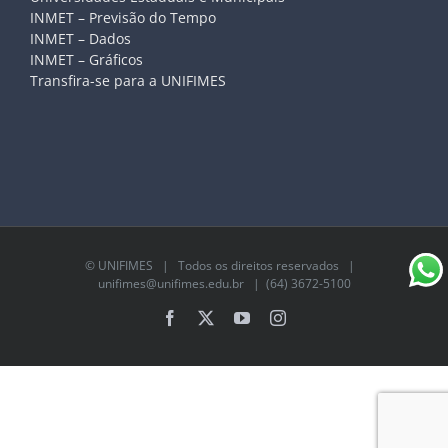
INMET – Previsão do Tempo
INMET – Dados
INMET – Gráficos
Transfira-se para a UNIFIMES
©
UNIFIMES
| Todos os direitos reservados |
unifimes@unifimes.edu.br
| (64) 3672-5100
Facebook
X
YouTube
Instagram