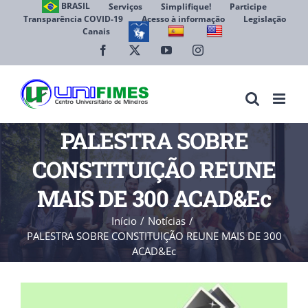
Ir
BRASIL
Serviços
Simplifique!
Participe
Transparência COVID-19
Acesso à informação
Legislação
para
Canais
Abrir 
o
conteúdo
Facebook
X
YouTube
Instagram
PALESTRA SOBRE
CONSTITUIÇÃO REUNE
MAIS DE 300 ACAD&Ec
Início
Notícias
PALESTRA SOBRE CONSTITUIÇÃO REUNE MAIS DE 300
ACAD&Ec
View
Larger