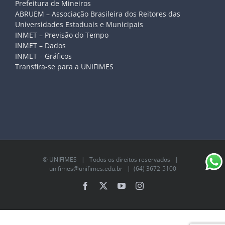
Prefeitura de Mineiros
ABRUEM – Associação Brasileira dos Reitores das
Universidades Estaduais e Municipais
INMET – Previsão do Tempo
INMET – Dados
INMET – Gráficos
Transfira-se para a UNIFIMES
©
UNIFIMES
| Todos os direitos reservados |
unifimes@unifimes.edu.br
| (64) 3672-5100
Facebook
X
YouTube
Instagram