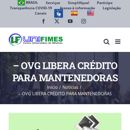
Ir
BRASIL
Serviços
Simplifique!
Participe
Transparência COVID-19
Acesso à informação
Legislação
para
Canais
Abrir 
o
conteúdo
Facebook
X
YouTube
Instagram
– OVG LIBERA CRÉDITO
PARA MANTENEDORAS
Início
Notícias
– OVG LIBERA CRÉDITO PARA MANTENEDORAS
View
Larger
Image