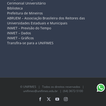
Cerimonial Universitário
Biblioteca
Prefeitura de Mineiros
ABRUEM – Associação Brasileira dos Reitores das
Universidades Estaduais e Municipais
INMET – Previsão do Tempo
INMET – Dados
INMET – Gráficos
Transfira-se para a UNIFIMES
©
UNIFIMES
| Todos os direitos reservados |
unifimes@unifimes.edu.br
| (64) 3672-5100
Facebook
X
YouTube
Instagram