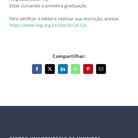
Estar cursando a primeira graduação.
Para verificar o edital e realizar sua inscrição, acesse:
https://www.ovg.org.br/site/?p=26126
Compartilhar:
Facebook
X
LinkedIn
WhatsApp
Pinterest
E-
mail