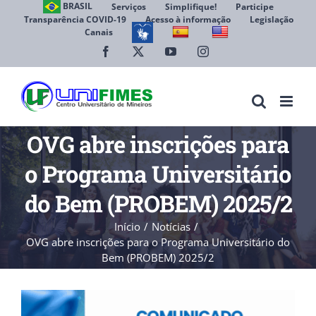
Ir
BRASIL
Serviços
Simplifique!
Participe
Transparência COVID-19
Acesso à informação
Legislação
para
Canais
Abrir 
o
conteúdo
Facebook
X
YouTube
Instagram
OVG abre inscrições para
o Programa Universitário
do Bem (PROBEM) 2025/2
Início
Notícias
OVG abre inscrições para o Programa Universitário do
Bem (PROBEM) 2025/2
View
Larger