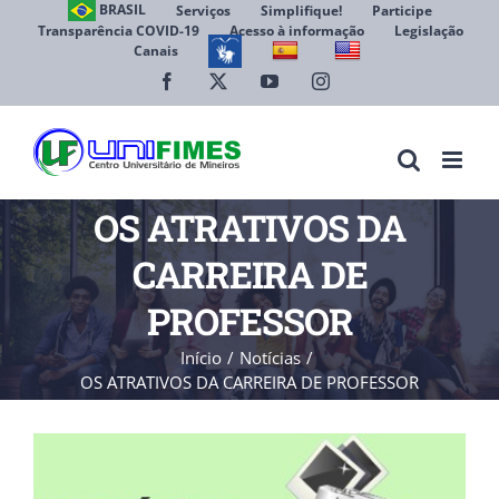
Ir
BRASIL
Serviços
Simplifique!
Participe
Transparência COVID-19
Acesso à informação
Legislação
para
Canais
Abrir 
o
conteúdo
Facebook
X
YouTube
Instagram
OS ATRATIVOS DA
CARREIRA DE
PROFESSOR
Início
Notícias
OS ATRATIVOS DA CARREIRA DE PROFESSOR
View
Larger
Image