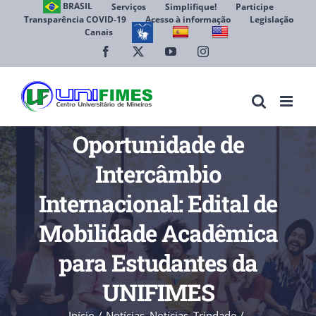
Ir
BRASIL
Serviços
Simplifique!
Participe
Transparência COVID-19
Acesso à informação
Legislação
para
Canais
Abrir 
o
conteúdo
Facebook
X
YouTube
Instagram
Oportunidade de
Intercâmbio
Internacional: Edital de
Mobilidade Acadêmica
para Estudantes da
UNIFIMES
Início
Notícias
Notícias_Trindade