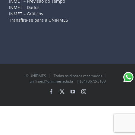
INMET – Previsão do Tempo
INMET – Dados
INMET – Gráficos
Transfira-se para a UNIFIMES
©
UNIFIMES
| Todos os direitos reservados |
unifimes@unifimes.edu.br
| (64) 3672-5100
Facebook
X
YouTube
Instagram