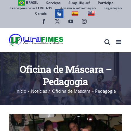
Ir
BRASIL
Serviços
Simplifique!
Participe
Transparência COVID-19
Acesso à informação
Legislação
para
Canais
Abrir 
o
conteúdo
Facebook
X
YouTube
Instagram
Oficina de Máscara –
Pedagogia
Início
Notícias
Oficina de Máscara – Pedagogia
View
Larger
Image