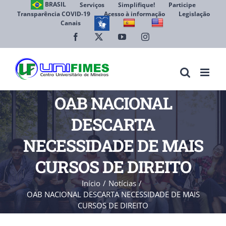
Ir
BRASIL
Serviços
Simplifique!
Participe
Transparência COVID-19
Acesso à informação
Legislação
para
Canais
Abrir 
o
conteúdo
Facebook
X
YouTube
Instagram
OAB NACIONAL
DESCARTA
NECESSIDADE DE MAIS
CURSOS DE DIREITO
Início
Notícias
OAB NACIONAL DESCARTA NECESSIDADE DE MAIS
CURSOS DE DIREITO