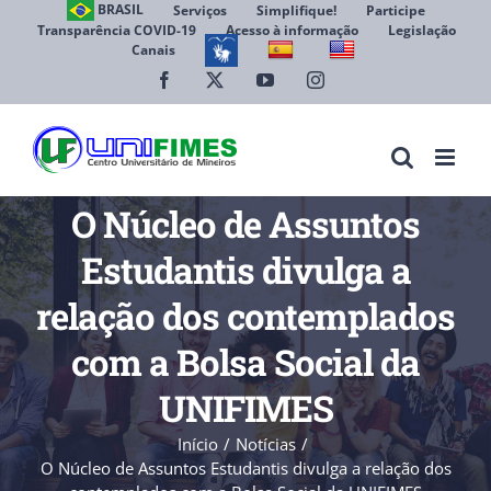
Ir
BRASIL
Serviços
Simplifique!
Participe
Transparência COVID-19
Acesso à informação
Legislação
para
Canais
Abrir 
o
conteúdo
Facebook
X
YouTube
Instagram
O Núcleo de Assuntos
Estudantis divulga a
relação dos contemplados
com a Bolsa Social da
UNIFIMES
Início
Notícias
O Núcleo de Assuntos Estudantis divulga a relação dos