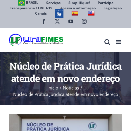
Ir
BRASIL
Serviços
Simplifique!
Participe
Transparência COVID-19
Acesso à informação
Legislação
para
Canais
Abrir 
o
conteúdo
Facebook
X
YouTube
Instagram
Núcleo de Prática Jurídica
atende em novo endereço
Início
Notícias
Núcleo de Prática Jurídica atende em novo endereço
View
Larger
Image