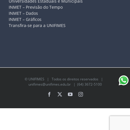
Universidades Estaduais e Municipais
INMET – Previsão do Tempo
INMET – Dados
INMET – Gráficos
Transfira-se para a UNIFIMES
©
UNIFIMES
| Todos os direitos reservados |
unifimes@unifimes.edu.br
| (64) 3672-5100
Facebook
X
YouTube
Instagram